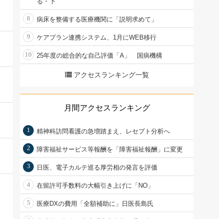
る・下
8
病床を整備する医療機関に「説明求めて」
9
ケアプラン連携システム、1月にWEB移行
10
25年度の総合的な自己評価「A」 国病機構
アクセスランキング一覧
月間アクセスランキング
1
精神科訪問看護の急増踏まえ、レセプト分析へ
2
障害福祉サービス等報酬を「障害福祉報酬」に変更
3
日医、電子カルテ巡る厚労相の発言を評価
4
在留許可手数料の大幅引き上げに「NO」
5
医療DXの費用「全額補助に」日医長島氏