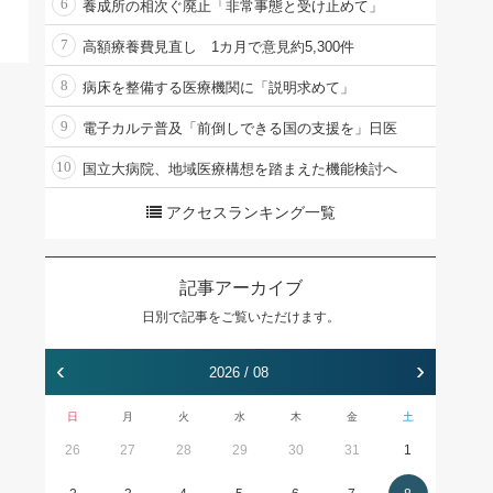
6
養成所の相次ぐ廃止「非常事態と受け止めて」
7
高額療養費見直し 1カ月で意見約5,300件
8
病床を整備する医療機関に「説明求めて」
9
電子カルテ普及「前倒しできる国の支援を」日医
10
国立大病院、地域医療構想を踏まえた機能検討へ
アクセスランキング一覧
記事アーカイブ
日別で記事をご覧いただけます。
‹
›
2026 / 08
日
月
火
水
木
金
土
26
27
28
29
30
31
1