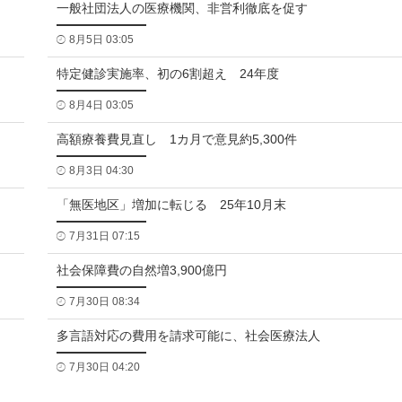
一般社団法人の医療機関、非営利徹底を促す
8月5日 03:05
特定健診実施率、初の6割超え 24年度
8月4日 03:05
高額療養費見直し 1カ月で意見約5,300件
8月3日 04:30
「無医地区」増加に転じる 25年10月末
7月31日 07:15
社会保障費の自然増3,900億円
7月30日 08:34
多言語対応の費用を請求可能に、社会医療法人
7月30日 04:20