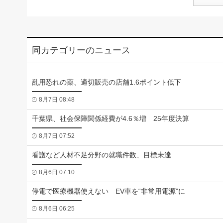
同カテゴリーのニュース
乱用恐れの薬、適切販売の店舗1.6ポイント低下
8月7日 08:48
千葉県、社会保障関係経費が4.6％増 25年度決算
8月7日 07:52
看護など人材不足分野の就職件数、目標未達
8月6日 07:10
停電で医療機器使えない EV車を“非常用電源”に
8月6日 06:25