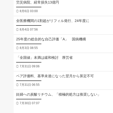
労災病院、経常損失13億円
8月6日 03:00
全医療機関の1割超がリフィル発行、24年度に
8月4日 07:56
25年度の総合的な自己評価「A」 国病機構
8月3日 08:55
「全国値」未満は緩和検討 厚労省
7月31日 09:06
ベア評価料、基準未達になった翌月から算定不可
7月31日 06:55
妊婦への炭酸リチウム、「積極的処方は推奨しない」
7月30日 07:07