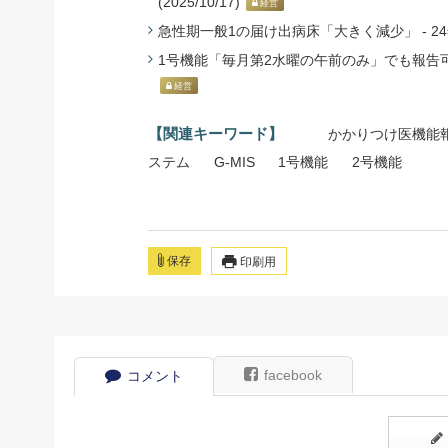
(2025/10/17)
経営
急性期一般1の届け出病床「大きく減少」 - 24年
1号機能「毎月第2水曜の午前のみ」でも報告可 -
経営
【関連キーワード】
かかりつけ医機能
ステム
G-MIS
1号機能
2号機能
保存
印刷用
facebook
コメント