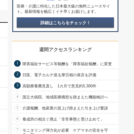
医療・介護に特化した日本最大級の無料ニュースサイ
ト。最新情報を幅広くイチ早くお届けします。
詳細はこちらをチェック！
週間アクセスランキング
1
障害福祉サービス等報酬を「障害福祉報酬」に変更
2
日医、電子カルテ巡る厚労相の発言を評価
3
高額療養費見直し 1カ月で意見約5,300件
4
国立大病院、地域医療構想を踏まえた機能検討へ
5
介護報酬、他産業の賃上げ踏まえた引き上げ要請
6
養成所の相次ぐ廃止「非常事態と受け止めて」
7
モニタリング弾力化が必要 ケアマネの安全を守