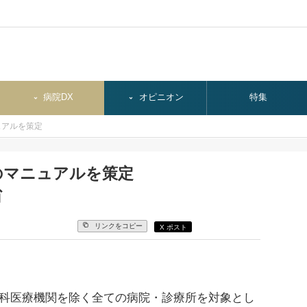
病院DX
オピニオン
特集
ュアルを策定
のマニュアルを策定
省
リンクをコピー
X ポスト
科医療機関を除く全ての病院・診療所を対象とし