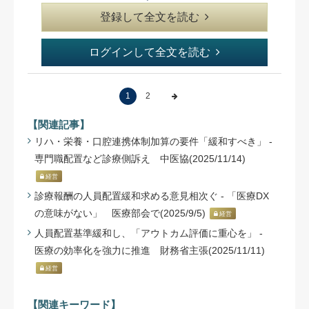
登録して全文を読む
ログインして全文を読む
1
2
【関連記事】
リハ・栄養・口腔連携体制加算の要件「緩和すべき」 -
専門職配置など診療側訴え 中医協(2025/11/14)
経営
診療報酬の人員配置緩和求める意見相次ぐ - 「医療DX
の意味がない」 医療部会で(2025/9/5)
経営
人員配置基準緩和し、「アウトカム評価に重心を」 -
医療の効率化を強力に推進 財務省主張(2025/11/11)
経営
【関連キーワード】