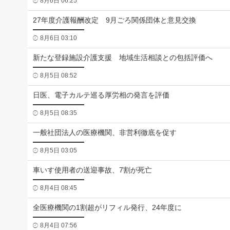
8月6日 06:25
27年度介護報酬改定 9月ごろ関係団体と意見交換
8月6日 03:10
新たな登録施設介護支援 地域生活相談との包括評価へ
8月5日 08:52
日医、電子カルテ巡る厚労相の発言を評価
8月5日 08:35
一般社団法人の医療機関、非営利徹底を促す
8月5日 03:05
車いす使用者の送迎事故、7割が死亡
8月4日 08:45
全医療機関の1割超がリフィル発行、24年度に
8月4日 07:56