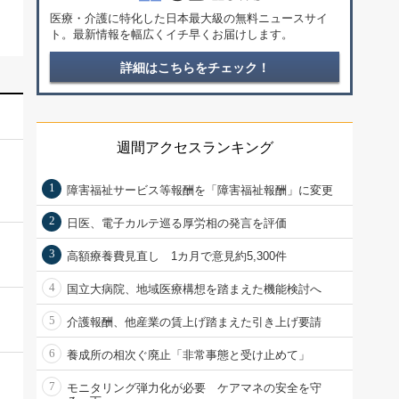
医療・介護に特化した日本最大級の無料ニュースサイ
ト。最新情報を幅広くイチ早くお届けします。
詳細はこちらをチェック！
週間アクセスランキング
1
障害福祉サービス等報酬を「障害福祉報酬」に変更
2
日医、電子カルテ巡る厚労相の発言を評価
3
高額療養費見直し 1カ月で意見約5,300件
4
国立大病院、地域医療構想を踏まえた機能検討へ
5
介護報酬、他産業の賃上げ踏まえた引き上げ要請
6
養成所の相次ぐ廃止「非常事態と受け止めて」
7
モニタリング弾力化が必要 ケアマネの安全を守