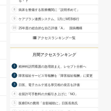
る・下
8
病床を整備する医療機関に「説明求めて」
9
ケアプラン連携システム、1月にWEB移行
10
25年度の総合的な自己評価「A」 国病機構
アクセスランキング一覧
月間アクセスランキング
1
精神科訪問看護の急増踏まえ、レセプト分析へ
2
障害福祉サービス等報酬を「障害福祉報酬」に変更
3
日医、電子カルテ巡る厚労相の発言を評価
4
在留許可手数料の大幅引き上げに「NO」
5
医療DXの費用「全額補助に」日医長島氏