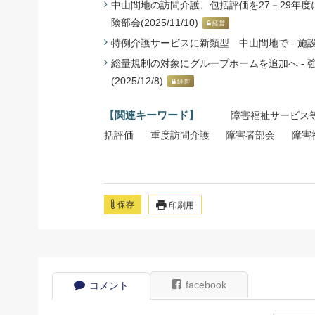
中山間地の訪問介護、包括評価を27－29年度
険部会(2025/11/10)
経営
特例介護サービスに新類型 中山間地で - 施設系も
総量規制の対象にグループホームを追加へ -
(2025/12/8)
経営
【関連キーワード】
障害福祉サービス
括評価
重度訪問介護
障害者部会
障害
保存
印刷用
facebook
コメント