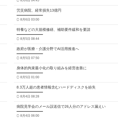
8月6日 04:45
労災病院、経常損失13億円
8月6日 03:00
特養などの大規模修繕、補助要件緩和を要請
8月5日 08:44
政府が医療・介護分野でAI活用推進へ
8月5日 07:50
身体的拘束最小化の取り組みを経営改善に
8月5日 01:00
8.3万人超の患者情報含むハードディスクを紛失
8月4日 08:28
病院見学会のメール誤送信で26人分のアドレス漏えい
8月4日 06:00