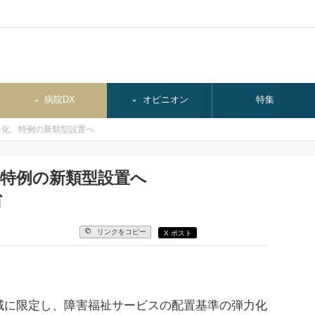
病院DX
オピニオン
特集
力化、特例の新類型設置へ
、特例の新類型設置へ
省
リンクをコピー
X ポスト
に限定し、障害福祉サービスの配置基準の弾力化