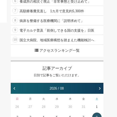
6
養成所の相次ぐ廃止「非常事態と受け止めて」
7
高額療養費見直し 1カ月で意見約5,300件
8
病床を整備する医療機関に「説明求めて」
9
電子カルテ普及「前倒しできる国の支援を」日医
10
国立大病院、地域医療構想を踏まえた機能検討へ
アクセスランキング一覧
記事アーカイブ
日別で記事をご覧いただけます。
‹
›
2026 / 08
日
月
火
水
木
金
土
26
27
28
29
30
31
1