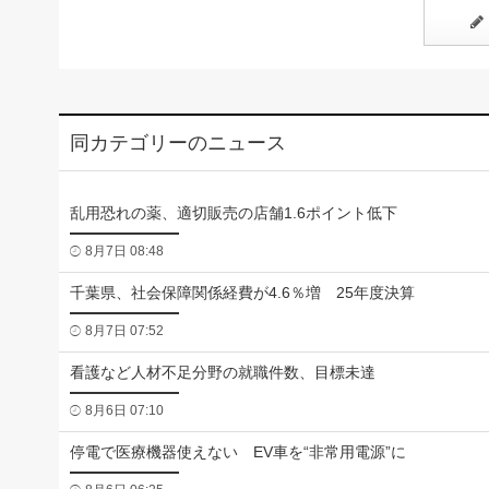
同カテゴリーのニュース
乱用恐れの薬、適切販売の店舗1.6ポイント低下
8月7日 08:48
千葉県、社会保障関係経費が4.6％増 25年度決算
8月7日 07:52
看護など人材不足分野の就職件数、目標未達
8月6日 07:10
停電で医療機器使えない EV車を“非常用電源”に