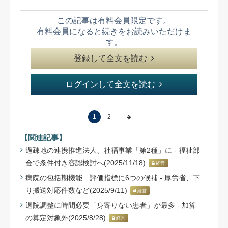
この記事は有料会員限定です。
有料会員になると続きをお読みいただけま
す。
登録して全文を読む
ログインして全文を読む
1
2
【関連記事】
過疎地の連携推進法人、社福事業「第2種」に - 福祉部
会で条件付き容認検討へ(2025/11/18)
経営
病院の包括期機能 評価指標に6つの候補 - 厚労省、下
り搬送対応件数など(2025/9/11)
経営
退院調整に時間必要「身寄りない患者」が最多 - 加算
の算定対象外(2025/8/28)
経営