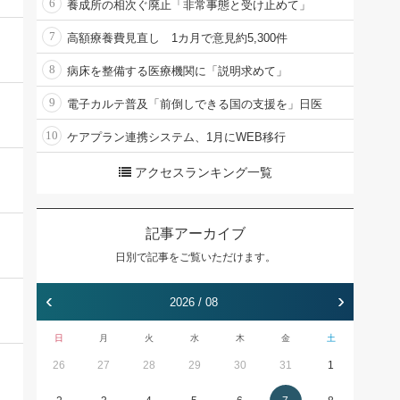
6
養成所の相次ぐ廃止「非常事態と受け止めて」
7
高額療養費見直し 1カ月で意見約5,300件
8
病床を整備する医療機関に「説明求めて」
9
電子カルテ普及「前倒しできる国の支援を」日医
10
ケアプラン連携システム、1月にWEB移行
アクセスランキング一覧
記事アーカイブ
日別で記事をご覧いただけます。
‹
›
2026 / 08
日
月
火
水
木
金
土
26
27
28
29
30
31
1