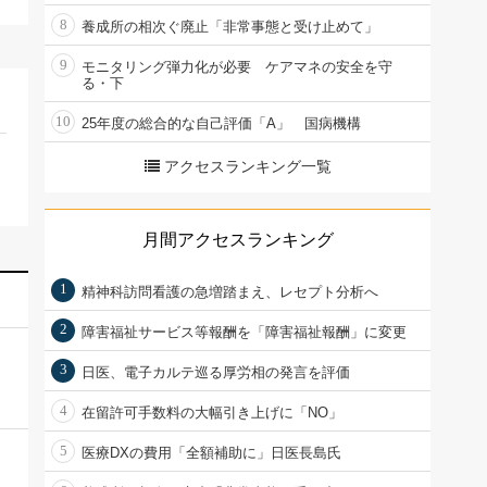
8
養成所の相次ぐ廃止「非常事態と受け止めて」
9
モニタリング弾力化が必要 ケアマネの安全を守
る・下
10
25年度の総合的な自己評価「A」 国病機構
アクセスランキング一覧
月間アクセスランキング
1
精神科訪問看護の急増踏まえ、レセプト分析へ
2
障害福祉サービス等報酬を「障害福祉報酬」に変更
3
日医、電子カルテ巡る厚労相の発言を評価
4
在留許可手数料の大幅引き上げに「NO」
5
医療DXの費用「全額補助に」日医長島氏