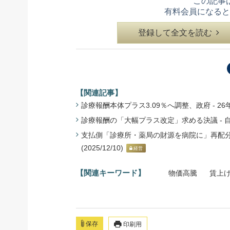
この記事
有料会員になると
登録して全文を読む
【関連記事】
診療報酬本体プラス3.09％へ調整、政府 - 26年度に
診療報酬の「大幅プラス改定」求める決議 - 自民
支払側「診療所・薬局の財源を病院に」再配分
(2025/12/10)
経営
【関連キーワード】
物価高騰
賃上
保存
印刷用