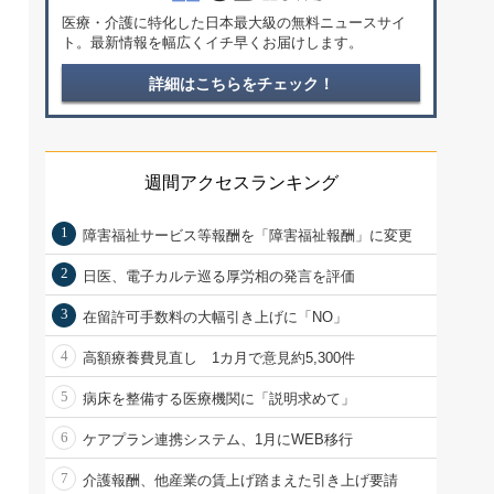
医療・介護に特化した日本最大級の無料ニュースサイ
ト。最新情報を幅広くイチ早くお届けします。
詳細はこちらをチェック！
週間アクセスランキング
1
障害福祉サービス等報酬を「障害福祉報酬」に変更
2
日医、電子カルテ巡る厚労相の発言を評価
3
在留許可手数料の大幅引き上げに「NO」
4
高額療養費見直し 1カ月で意見約5,300件
5
病床を整備する医療機関に「説明求めて」
6
ケアプラン連携システム、1月にWEB移行
7
介護報酬、他産業の賃上げ踏まえた引き上げ要請