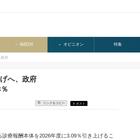
病院DX
オピニオン
特集
、政府
上げへ、政府
3％
リンクをコピー
X ポスト
療報酬本体を2026年度に3.09％引き上げるこ