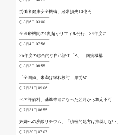
8月6日 06:25
労働者健康安全機構、経常損失13億円
8月6日 03:00
全医療機関の1割超がリフィル発行、24年度に
8月4日 07:56
25年度の総合的な自己評価「A」 国病機構
8月3日 08:55
「全国値」未満は緩和検討 厚労省
7月31日 09:06
ベア評価料、基準未達になった翌月から算定不可
7月31日 06:55
妊婦への炭酸リチウム、「積極的処方は推奨しない」
7月30日 07:07