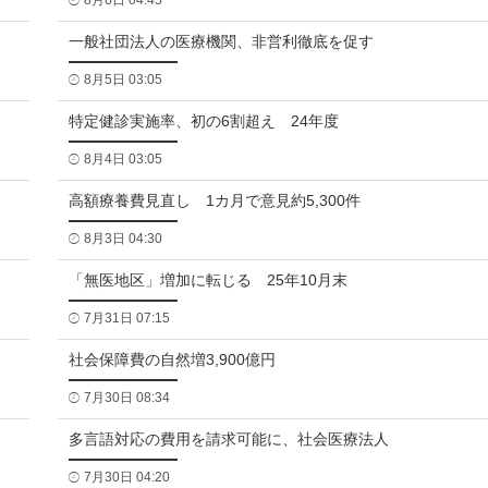
8月6日 04:45
一般社団法人の医療機関、非営利徹底を促す
8月5日 03:05
特定健診実施率、初の6割超え 24年度
8月4日 03:05
高額療養費見直し 1カ月で意見約5,300件
8月3日 04:30
「無医地区」増加に転じる 25年10月末
7月31日 07:15
社会保障費の自然増3,900億円
7月30日 08:34
多言語対応の費用を請求可能に、社会医療法人
7月30日 04:20