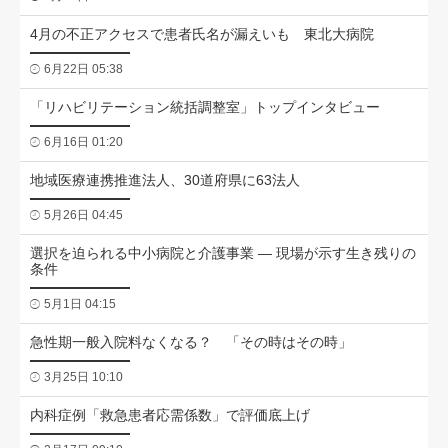
4月の不正アクセスで患者氏名が漏えいも 東北大病院
6月22日 05:38
「リハビリテーション統括調整室」トップインタビュー
6月16日 01:20
地域医療連携推進法人、30道府県に63法人
5月26日 04:45
選択を迫られる中小病院と介護事業 ― 現場が示す生き残りの
条件
5月1日 04:15
急性期一般入院料なくなる？ 「その時はその時」
3月25日 10:10
内科症例「救急患者応需係数」で評価底上げ