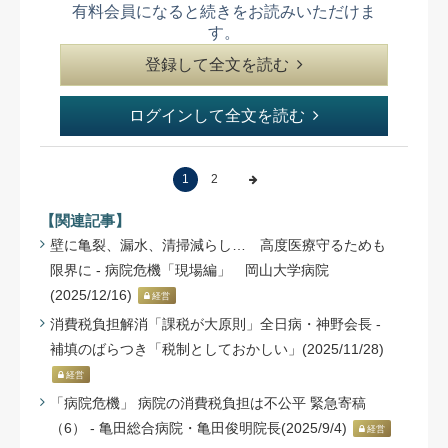
有料会員になると続きをお読みいただけま
す。
登録して全文を読む
ログインして全文を読む
1
2
【関連記事】
壁に亀裂、漏水、清掃減らし… 高度医療守るためも
限界に - 病院危機「現場編」 岡山大学病院
(2025/12/16)
経営
消費税負担解消「課税が大原則」全日病・神野会長 -
補填のばらつき「税制としておかしい」(2025/11/28)
経営
「病院危機」 病院の消費税負担は不公平 緊急寄稿
（6） - 亀田総合病院・亀田俊明院⻑(2025/9/4)
経営