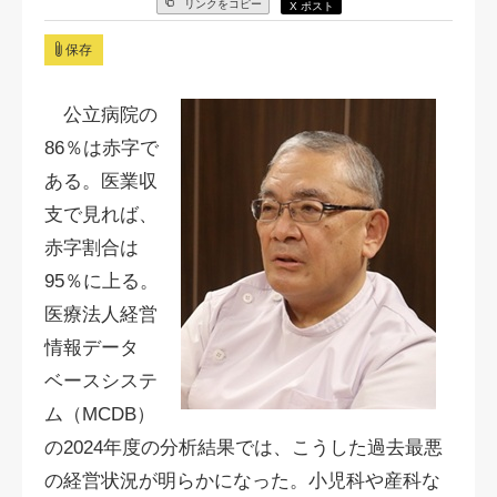
リンクをコピー
X ポスト
保存
公立病院の
86％は赤字で
ある。医業収
支で見れば、
赤字割合は
95％に上る。
医療法人経営
情報データ
ベースシステ
ム（MCDB）
の2024年度の分析結果では、こうした過去最悪
の経営状況が明らかになった。小児科や産科な