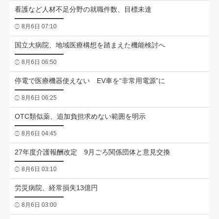
看護など人材不足分野の就職件数、目標未達
8月6日 07:10
国立大病院、地域医療構想を踏まえた機能検討へ
8月6日 06:50
停電で医療機器使えない EV車を“非常用電源”に
8月6日 06:25
OTC類似薬、追加負担求めない範囲を明示
8月6日 04:45
27年度介護報酬改定 9月ごろ関係団体と意見交換
8月6日 03:10
労災病院、経常損失13億円
8月6日 03:00