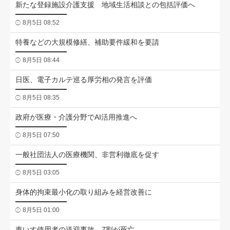
新たな登録施設介護支援 地域生活相談との包括評価へ
8月5日 08:52
特養などの大規模修繕、補助要件緩和を要請
8月5日 08:44
日医、電子カルテ巡る厚労相の発言を評価
8月5日 08:35
政府が医療・介護分野でAI活用推進へ
8月5日 07:50
一般社団法人の医療機関、非営利徹底を促す
8月5日 03:05
身体的拘束最小化の取り組みを経営改善に
8月5日 01:00
車いす使用者の送迎事故、7割が死亡