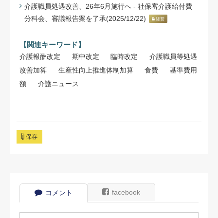
介護職員処遇改善、26年6月施行へ - 社保審介護給付費
分科会、審議報告案を了承(2025/12/22)
経営
【関連キーワード】
介護報酬改定
期中改定
臨時改定
介護職員等処遇
改善加算
生産性向上推進体制加算
食費
基準費用
額
介護ニュース
保存
facebook
コメント