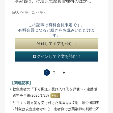
厚労省は、特定疾患療養管理料のほかに
（残り278字 / 全506字）
この記事は有料会員限定です。
有料会員になると続きをお読みいただけま
す。
登録して全文を読む
ログインして全文を読む
1
2
【関連記事】
救急患者の「下り搬送」受け入れ側を評価へ - 連携搬
送料を再編(2026/1/28)
経営
リフィル処方箋を受け付けた薬局は約7割 厚労省調査
- 対象は安定患者が中心、患者側では薬剤師の判断に不