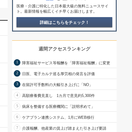
医療・介護に特化した日本最大級の無料ニュースサイ
ト。最新情報を幅広くイチ早くお届けします。
詳細はこちらをチェック！
週間アクセスランキング
1
障害福祉サービス等報酬を「障害福祉報酬」に変更
2
日医、電子カルテ巡る厚労相の発言を評価
3
在留許可手数料の大幅引き上げに「NO」
4
高額療養費見直し 1カ月で意見約5,300件
5
病床を整備する医療機関に「説明求めて」
6
ケアプラン連携システム、1月にWEB移行
7
介護報酬、他産業の賃上げ踏まえた引き上げ要請