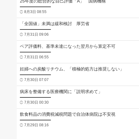
25年度の総合的な自己評価「A」 国病機構
8月3日 08:55
「全国値」未満は緩和検討 厚労省
7月31日 09:06
ベア評価料、基準未達になった翌月から算定不可
7月31日 06:55
妊婦への炭酸リチウム、「積極的処方は推奨しない」
7月30日 07:07
病床を整備する医療機関に「説明求めて」
7月30日 00:30
飲食料品の消費税減税問題で自治体病院は不安視
7月29日 08:16