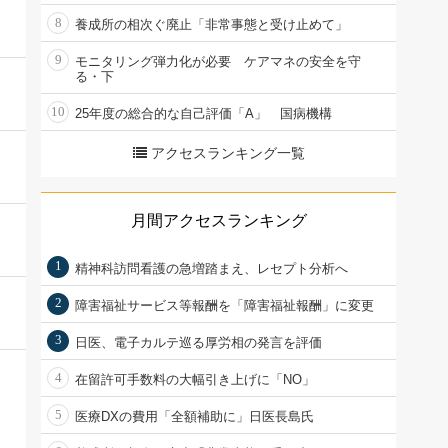
8
養成所の相次ぐ廃止「非常事態と受け止めて」
9
モニタリング弾力化が必要 ケアマネの安全を守
る・下
10
25年度の総合的な自己評価「A」 国病機構
アクセスランキング一覧
月間アクセスランキング
1
精神科訪問看護の急増踏まえ、レセプト分析へ
2
障害福祉サービス等報酬を「障害福祉報酬」に変更
3
日医、電子カルテ巡る厚労相の発言を評価
4
在留許可手数料の大幅引き上げに「NO」
5
医療DXの費用「全額補助に」日医長島氏