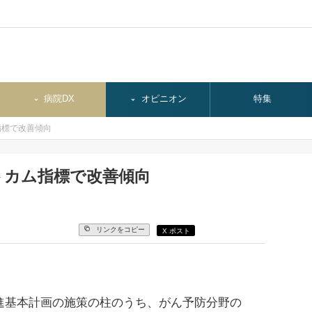
病院DX
オピニオン
特集
指標で改善傾向
トカム指標で改善傾向
リンクをコピー
X ポスト
進基本計画の施策の柱のうち、がん予防分野の