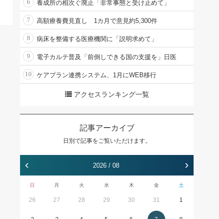
6
養成所の相次ぐ廃止「非常事態と受け止めて」
7
高額療養費見直し 1カ月で意見約5,300件
8
病床を整備する医療機関に「説明求めて」
9
電子カルテ普及「前倒しできる国の支援を」日医
10
ケアプラン連携システム、1月にWEB移行
アクセスランキング一覧
記事アーカイブ
日別で記事をご覧いただけます。
‹
›
2026 / 08
日
月
火
水
木
金
土
26
27
28
29
30
31
1