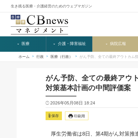
生き残る医療・介護経営のためのウェブマガジン
医療
介護・障害福祉
病院広報
ホーム
行政
医療（行政）
がん予防、全ての最終アウトカム
がん予防、全ての最終アウ
対策基本計画の中間評価案
2026年05月08日 18:24
保存
印刷用
厚生労働省は8日、第4期がん対策推