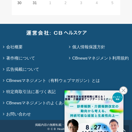
30
31
1
2
3
4
5
会社概要
個人情報保護方針
著作権について
CBnewsマネジメント利用規約
広告掲載について
CBnewsマネジメント（有料ウェブマガジン）とは
特定商取引法に基づく表記
CBnewsマネジメントのよくある質問
お問い合わせ
掲載内容の無断転載・再配布は固く禁じます。
© ＣＢ Healthcare Co., Ltd.