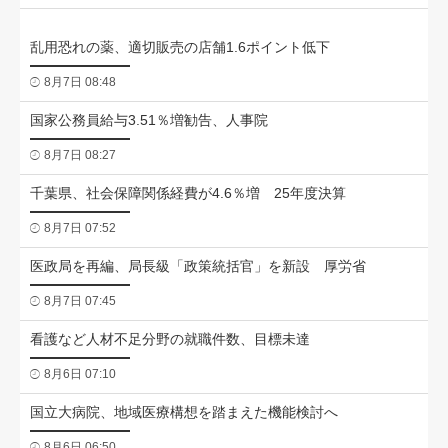
乱用恐れの薬、適切販売の店舗1.6ポイント低下
8月7日 08:48
国家公務員給与3.51％増勧告、人事院
8月7日 08:27
千葉県、社会保障関係経費が4.6％増 25年度決算
8月7日 07:52
医政局を再編、局長級「政策統括官」を新設 厚労省
8月7日 07:45
看護など人材不足分野の就職件数、目標未達
8月6日 07:10
国立大病院、地域医療構想を踏まえた機能検討へ
8月6日 06:50