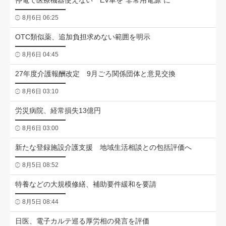
停電で医療機器使えない EV車を“非常用電源”に
8月6日 06:25
OTC類似薬、追加負担求めない範囲を明示
8月6日 04:45
27年度介護報酬改定 9月ごろ関係団体と意見交換
8月6日 03:10
労災病院、経常損失13億円
8月6日 03:00
新たな登録施設介護支援 地域生活相談との包括評価へ
8月5日 08:52
特養などの大規模修繕、補助要件緩和を要請
8月5日 08:44
日医、電子カルテ巡る厚労相の発言を評価