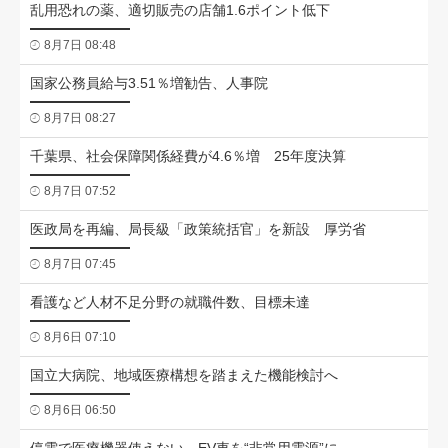
乱用恐れの薬、適切販売の店舗1.6ポイント低下
8月7日 08:48
国家公務員給与3.51％増勧告、人事院
8月7日 08:27
千葉県、社会保障関係経費が4.6％増 25年度決算
8月7日 07:52
医政局を再編、局長級「政策統括官」を新設 厚労省
8月7日 07:45
看護など人材不足分野の就職件数、目標未達
8月6日 07:10
国立大病院、地域医療構想を踏まえた機能検討へ
8月6日 06:50