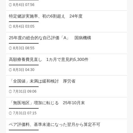
8月4日 07:56
特定健診実施率、初の6割超え 24年度
8月4日 03:05
25年度の総合的な自己評価「A」 国病機構
8月3日 08:55
高額療養費見直し 1カ月で意見約5,300件
8月3日 04:30
「全国値」未満は緩和検討 厚労省
7月31日 09:06
「無医地区」増加に転じる 25年10月末
7月31日 07:15
ベア評価料、基準未達になった翌月から算定不可