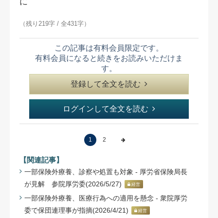
に
（残り219字 / 全431字）
この記事は有料会員限定です。
有料会員になると続きをお読みいただけま
す。
登録して全文を読む
ログインして全文を読む
1
2
【関連記事】
一部保険外療養、診察や処置も対象 - 厚労省保険局長
が見解 参院厚労委(2026/5/27)
経営
一部保険外療養、医療行為への適用を懸念 - 衆院厚労
委で保団連理事が指摘(2026/4/21)
経営