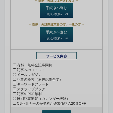
医療・介護に従事される方
手続きへ進む
（開始月無料）
※2
医療・介護関連業界の方／一般の方
手続きへ進む
（開始月無料）
※2
サービス内容
有料・無料全記事閲覧
記事へのコメント
メールマガジン
記事の検索（過去記事全て）
キーワードアラート
スクラップブック
記事のPDF印刷
日別記事閲覧（カレンダー機能）
CBセミナーの受講料が通常価格の20％OFF