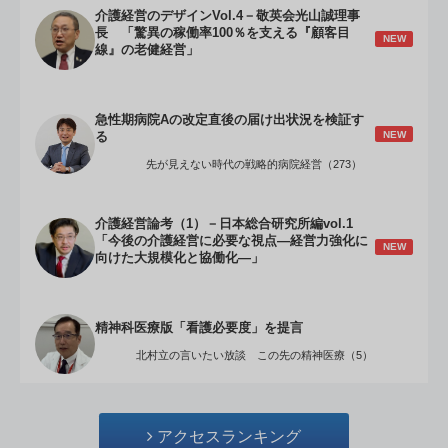
介護経営のデザインVol.4－敬英会光山誠理事
長 「驚異の稼働率100％を支える『顧客目
NEW
線』の老健経営」
急性期病院Aの改定直後の届け出状況を検証す
NEW
る
先が見えない時代の戦略的病院経営（273）
介護経営論考（1）－日本総合研究所編vol.1
「今後の介護経営に必要な視点―経営力強化に
NEW
向けた大規模化と協働化―」
精神科医療版「看護必要度」を提言
北村立の言いたい放談 この先の精神医療（5）
アクセスランキング