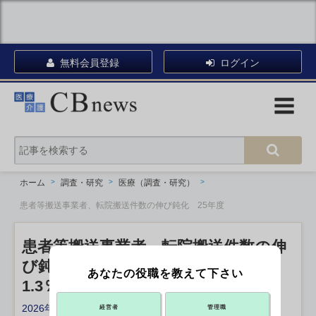
無料会員登録
ログイン
ホーム
調査・研究
医療（調査・研究）
患者等搬送事業者、転院搬送件数の伸び鈍化 25年度
患者等搬送事業者、転院搬送件数の伸
び鈍化 25年度
あなたの役職を教えて下さい
1.3％増にとどまる 消防庁
2026年06月04日 17:59
経営者
管理職