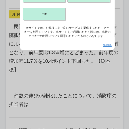
X ポスト
リンクをコピー
保存
一般
民間の患者等搬送事業者による医療機関間の転
当サイトでは、お客様により良いサービスを提供するため、クッ
キーを利用しています。当サイトをご利用いただく際には、当社の
院搬送件数の伸びが鈍化している。総務省消防庁
クッキーの利用について同意いただいたものとみなします。
によると、2025年度の転院搬送件数は36万1,741件
無回答
となり、前年度比1.3％増にとどまった。前年度の
増加率11.7％を10.4ポイント下回った。【渕本
稔】
件数の伸びが鈍化したことについて、消防庁の
担当者は