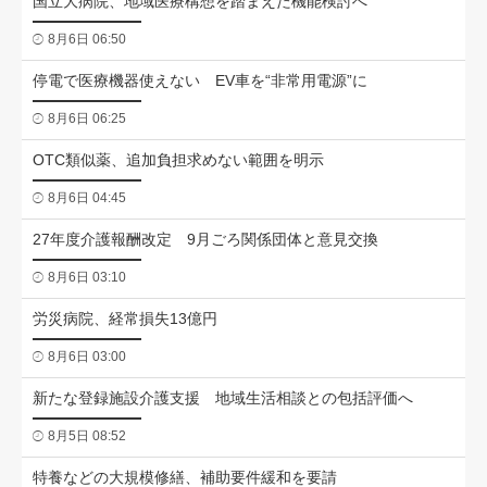
国立大病院、地域医療構想を踏まえた機能検討へ
8月6日 06:50
停電で医療機器使えない EV車を“非常用電源”に
8月6日 06:25
OTC類似薬、追加負担求めない範囲を明示
8月6日 04:45
27年度介護報酬改定 9月ごろ関係団体と意見交換
8月6日 03:10
労災病院、経常損失13億円
8月6日 03:00
新たな登録施設介護支援 地域生活相談との包括評価へ
8月5日 08:52
特養などの大規模修繕、補助要件緩和を要請