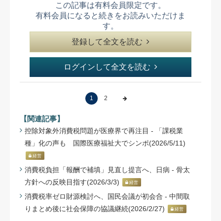
この記事は有料会員限定です。
有料会員になると続きをお読みいただけま
す。
登録して全文を読む
ログインして全文を読む
1
2
【関連記事】
控除対象外消費税問題が医療界で再注目 - 「課税業
種」化の声も 国際医療福祉大でシンポ(2026/5/11)
経営
消費税負担「報酬で補填」見直し提言へ、日病 - 骨太
方針への反映目指す(2026/3/3)
経営
消費税率ゼロ財源検討へ、国民会議が初会合 - 中間取
りまとめ後に社会保障の協議継続(2026/2/27)
経営