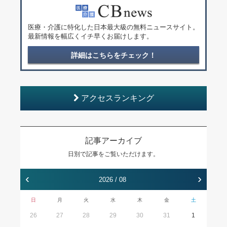
医療・介護に特化した日本最大級の無料ニュースサイト。
最新情報を幅広くイチ早くお届けします。
詳細はこちらをチェック！
アクセスランキング
記事アーカイブ
日別で記事をご覧いただけます。
‹
›
2026 / 08
日
月
火
水
木
金
土
26
27
28
29
30
31
1