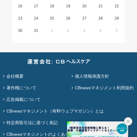
16
17
18
19
20
21
22
23
24
25
26
27
28
29
30
31
1
2
3
4
5
会社概要
個人情報保護方針
著作権について
CBnewsマネジメント利用規約
広告掲載について
CBnewsマネジメント（有料ウェブマガジン）とは
特定商取引法に基づく表記
CBnewsマネジメントのよくある質問