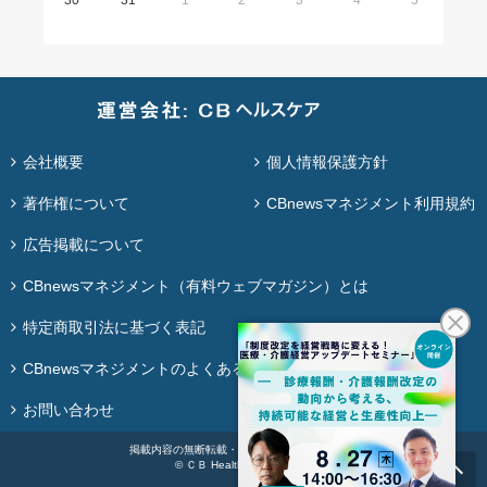
30
31
1
2
3
4
5
会社概要
個人情報保護方針
著作権について
CBnewsマネジメント利用規約
広告掲載について
CBnewsマネジメント（有料ウェブマガジン）とは
特定商取引法に基づく表記
CBnewsマネジメントのよくある質問
お問い合わせ
掲載内容の無断転載・再配布は固く禁じます。
© ＣＢ Healthcare Co., Ltd.