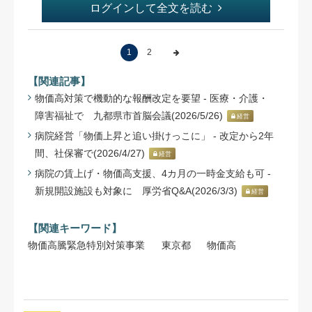
ログインして全文を読む
1
2
【関連記事】
物価高対策で機動的な報酬改定を要望 - 医療・介護・
障害福祉で 九都県市首脳会議(2026/5/26)
経営
病院経営「物価上昇と追い掛けっこに」 - 改定から2年
間、社保審で(2026/4/27)
経営
病院の賃上げ・物価高支援、4カ月の一時金支給も可 -
新規開設施設も対象に 厚労省Q&A(2026/3/3)
経営
【関連キーワード】
物価高騰緊急特別対策事業
東京都
物価高