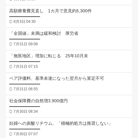
高額療養費見直し 1カ月で意見約5,300件
8月3日 04:30
「全国値」未満は緩和検討 厚労省
7月31日 09:06
「無医地区」増加に転じる 25年10月末
7月31日 07:15
ベア評価料、基準未達になった翌月から算定不可
7月31日 06:55
社会保障費の自然増3,900億円
7月30日 08:34
妊婦への炭酸リチウム、「積極的処方は推奨しない」
7月30日 07:07