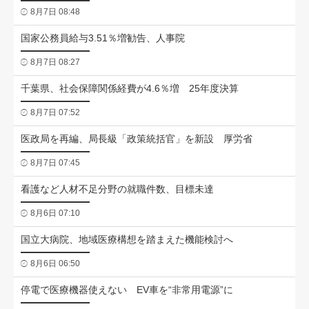
8月7日 08:48
国家公務員給与3.51％増勧告、人事院
8月7日 08:27
千葉県、社会保障関係経費が4.6％増 25年度決算
8月7日 07:52
医政局を再編、局長級「政策統括官」を新設 厚労省
8月7日 07:45
看護など人材不足分野の就職件数、目標未達
8月6日 07:10
国立大病院、地域医療構想を踏まえた機能検討へ
8月6日 06:50
停電で医療機器使えない EV車を“非常用電源”に