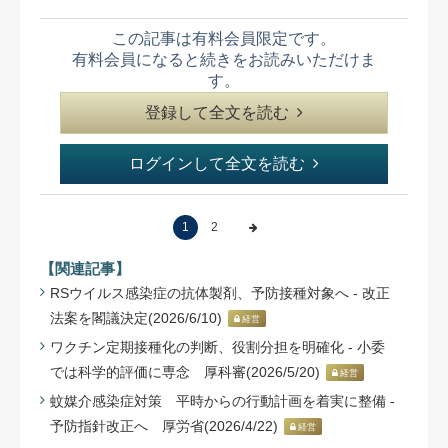
この記事は有料会員限定です。
有料会員になると続きをお読みいただけま
す。
登録して全文を読む
ログインして全文を読む
1
2
【関連記事】
RSウイルス感染症の抗体製剤、予防接種対象へ - 改正
法案を閣議決定(2026/6/10)
経営
ワクチン定期接種化の判断、役割分担を明確化 - 小委
では科学的評価に専念 厚科審(2026/5/20)
経営
蚊媒介感染症対策 平時からの行動計画を着実に整備 -
予防指針改正へ 厚労省(2026/4/22)
経営