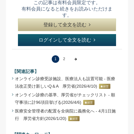
この記事は有料会員限定です。
有料会員になると続きをお読みいただけま
す。
登録して全文を読む
ログインして全文を読む
1
2
【関連記事】
オンライン診療受診施設、医療法人も設置可能 - 医療
法改正受け新しいQ＆A 厚労省(2026/4/10)
経営
オンライン診療の基準、厚労省がチェックリスト - 順
守事項に計96項目挙げる(2026/4/6)
経営
医療安全管理者の配置を全病院に義務化へ - 4月1日施
行 厚労省方針(2026/1/20)
経営