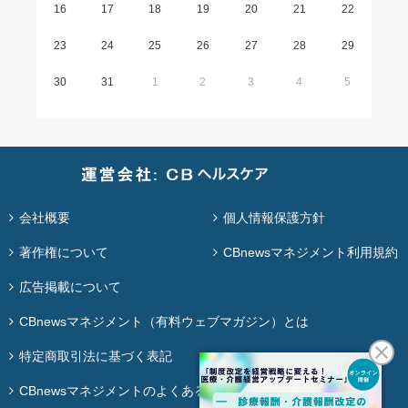
16
17
18
19
20
21
22
23
24
25
26
27
28
29
30
31
1
2
3
4
5
会社概要
個人情報保護方針
著作権について
CBnewsマネジメント利用規約
広告掲載について
CBnewsマネジメント（有料ウェブマガジン）とは
特定商取引法に基づく表記
CBnewsマネジメントのよくある質問