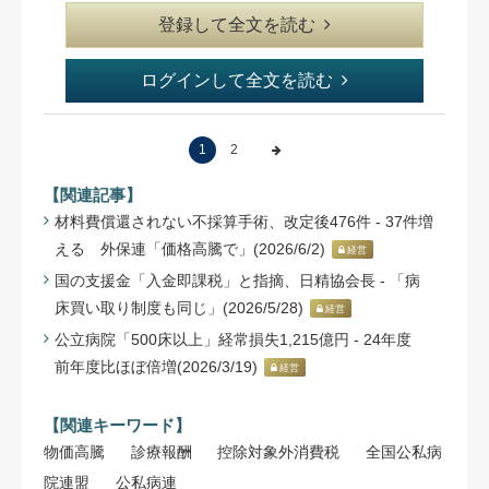
登録して全文を読む
ログインして全文を読む
1
2
【関連記事】
材料費償還されない不採算手術、改定後476件 - 37件増
える 外保連「価格高騰で」(2026/6/2)
経営
国の支援金「入金即課税」と指摘、日精協会長 - 「病
床買い取り制度も同じ」(2026/5/28)
経営
公立病院「500床以上」経常損失1,215億円 - 24年度
前年度比ほぼ倍増(2026/3/19)
経営
【関連キーワード】
物価高騰
診療報酬
控除対象外消費税
全国公私病
院連盟
公私病連