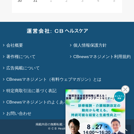
30
31
1
2
3
4
5
会社概要
個人情報保護方針
著作権について
CBnewsマネジメント利用規約
広告掲載について
CBnewsマネジメント（有料ウェブマガジン）とは
特定商取引法に基づく表記
CBnewsマネジメントのよくある質問
お問い合わせ
掲載内容の無断転載・再配布は固く禁じます。
© ＣＢ Healthcare Co., Ltd.