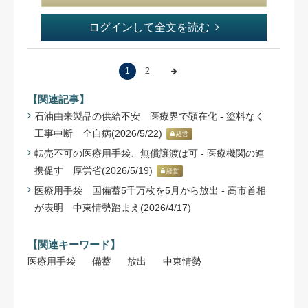
ログインして全文を読む
1
2
【関連記事】
石油由来製品の供給不安 医療界で顕在化 - 塗料なく
工事中断 全自病(2026/5/22)
経営
転売不可の医療用手袋、無償譲渡は可 - 医療機関の連
携促す 厚労省(2026/5/19)
経営
医療用手袋 国備蓄5千万枚を5月から放出 - 高市首相
が表明 中東情勢踏まえ(2026/4/17)
【関連キーワード】
医療用手袋
備蓄
放出
中東情勢