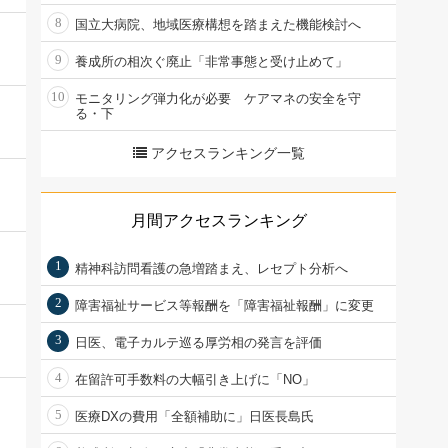
8
国立大病院、地域医療構想を踏まえた機能検討へ
9
養成所の相次ぐ廃止「非常事態と受け止めて」
10
モニタリング弾力化が必要 ケアマネの安全を守
る・下
アクセスランキング一覧
月間アクセスランキング
1
精神科訪問看護の急増踏まえ、レセプト分析へ
2
障害福祉サービス等報酬を「障害福祉報酬」に変更
3
日医、電子カルテ巡る厚労相の発言を評価
4
在留許可手数料の大幅引き上げに「NO」
5
医療DXの費用「全額補助に」日医長島氏