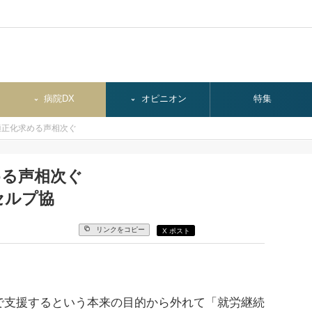
病院DX
オピニオン
特集
適正化求める声相次ぐ
める声相次ぐ
セルプ協
リンクをコピー
X ポスト
支援するという本来の目的から外れて「就労継続