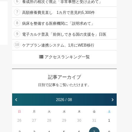
6
養成所の相次ぐ廃止「非常事態と受け止めて」
7
高額療養費見直し 1カ月で意見約5,300件
8
病床を整備する医療機関に「説明求めて」
9
電子カルテ普及「前倒しできる国の支援を」日医
10
ケアプラン連携システム、1月にWEB移行
アクセスランキング一覧
記事アーカイブ
日別で記事をご覧いただけます。
‹
›
2026 / 08
日
月
火
水
木
金
土
26
27
28
29
30
31
1