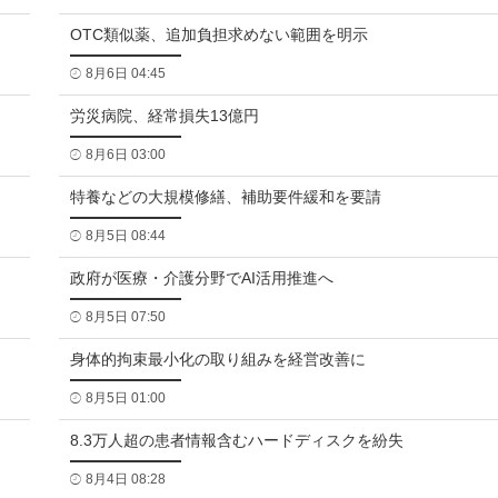
OTC類似薬、追加負担求めない範囲を明示
8月6日 04:45
労災病院、経常損失13億円
8月6日 03:00
特養などの大規模修繕、補助要件緩和を要請
8月5日 08:44
政府が医療・介護分野でAI活用推進へ
8月5日 07:50
身体的拘束最小化の取り組みを経営改善に
8月5日 01:00
8.3万人超の患者情報含むハードディスクを紛失
8月4日 08:28