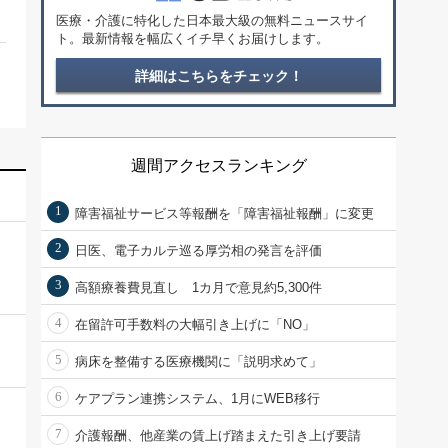
医療・介護に特化した日本最大級の無料ニュースサイ
ト。最新情報を幅広くイチ早くお届けします。
詳細はこちらをチェック！
週間アクセスランキング
1
障害福祉サービス等報酬を「障害福祉報酬」に変更
2
日医、電子カルテ巡る厚労相の発言を評価
3
高額療養費見直し 1カ月で意見約5,300件
4
在留許可手数料の大幅引き上げに「NO」
5
病床を整備する医療機関に「説明求めて」
6
ケアプラン連携システム、1月にWEB移行
7
介護報酬、他産業の賃上げ踏まえた引き上げ要請