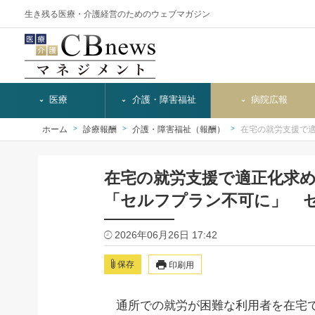
生き残る医療・介護経営のためのウェブマガジン
医療
介護・障害福祉
病院広報
ホーム
診療報酬
介護・障害福祉（報酬）
在宅の就労支援で
在宅の就労支援で適正化求
「セルフプラン不可に」 
2026年06月26日 17:42
保存
印刷用
通所での就労が困難な利用者を在宅で