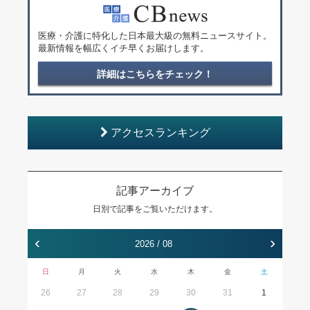
医療・介護に特化した日本最大級の無料ニュースサイト。
最新情報を幅広くイチ早くお届けします。
詳細はこちらをチェック！
アクセスランキング
記事アーカイブ
日別で記事をご覧いただけます。
‹
›
2026 / 08
日
月
火
水
木
金
土
26
27
28
29
30
31
1