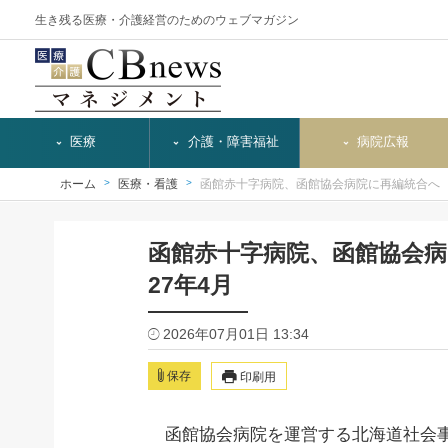
生き残る医療・介護経営のためのウェブマガジン
医療
介護・障害福祉
病院広報
ホーム
医療・看護
函館赤十字病院、函館協会病院に再編統合へ
函館赤十字病院、函館協会
27年4月
2026年07月01日 13:34
保存
印刷用
函館協会病院を運営する北海道社会事