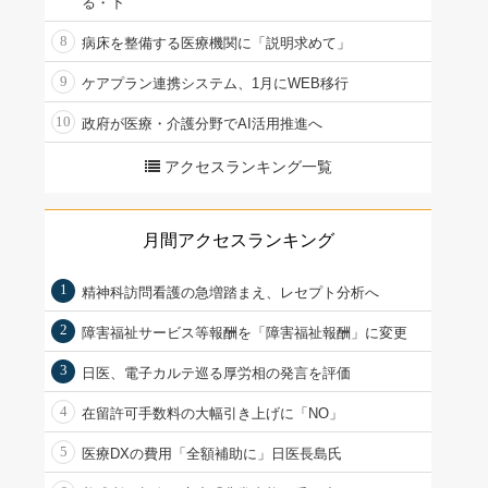
る・下
8
病床を整備する医療機関に「説明求めて」
9
ケアプラン連携システム、1月にWEB移行
10
政府が医療・介護分野でAI活用推進へ
アクセスランキング一覧
月間アクセスランキング
1
精神科訪問看護の急増踏まえ、レセプト分析へ
2
障害福祉サービス等報酬を「障害福祉報酬」に変更
3
日医、電子カルテ巡る厚労相の発言を評価
4
在留許可手数料の大幅引き上げに「NO」
5
医療DXの費用「全額補助に」日医長島氏