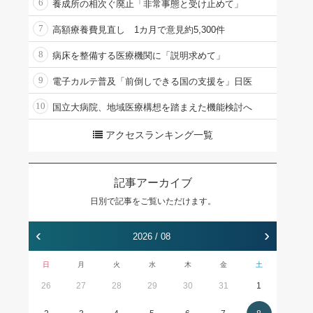
6
養成所の相次ぐ廃止「非常事態と受け止めて」
7
高額療養費見直し 1カ月で意見約5,300件
8
病床を整備する医療機関に「説明求めて」
9
電子カルテ普及「前倒しできる国の支援を」日医
10
国立大病院、地域医療構想を踏まえた機能検討へ
アクセスランキング一覧
記事アーカイブ
日別で記事をご覧いただけます。
‹
›
2026 / 08
日
月
火
水
木
金
土
26
27
28
29
30
31
1