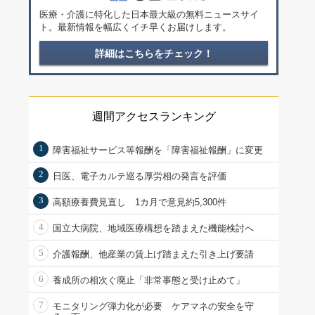
医療・介護に特化した日本最大級の無料ニュースサイ
ト。最新情報を幅広くイチ早くお届けします。
詳細はこちらをチェック！
週間アクセスランキング
1
障害福祉サービス等報酬を「障害福祉報酬」に変更
2
日医、電子カルテ巡る厚労相の発言を評価
3
高額療養費見直し 1カ月で意見約5,300件
4
国立大病院、地域医療構想を踏まえた機能検討へ
5
介護報酬、他産業の賃上げ踏まえた引き上げ要請
6
養成所の相次ぐ廃止「非常事態と受け止めて」
7
モニタリング弾力化が必要 ケアマネの安全を守