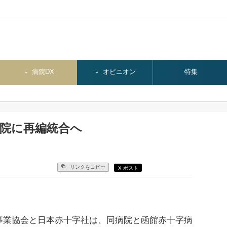
病院DX
オピニオン
特集
病院に再編統合へ
リンクをコピー
X ポスト
業協会と日本赤十字社は、同病院と函館赤十字病