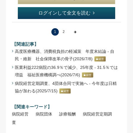
ログインして全文を読む
1
2
【関連記事】
高度医療機器、消費税負担の軽減策 年度末結論 - 自
民・維新 社会保障改革の骨子(2026/7/8)
経営
医業利益222病院の36.9％で減少、25年度 - 31.5％では
増益 福祉医療機構調べ(2026/7/6)
経営
病院経営定期調査、4団体合同で実施へ - 今年度は日精
協が加わる(2025/7/15)
経営
【関連キーワード】
病院経営
病院団体
診療報酬
病院経営定期調
査