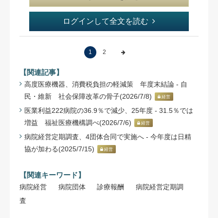
ログインして全文を読む
1
2
【関連記事】
高度医療機器、消費税負担の軽減策 年度末結論 - 自
民・維新 社会保障改革の骨子(2026/7/8)
経営
医業利益222病院の36.9％で減少、25年度 - 31.5％では
増益 福祉医療機構調べ(2026/7/6)
経営
病院経営定期調査、4団体合同で実施へ - 今年度は日精
協が加わる(2025/7/15)
経営
【関連キーワード】
病院経営
病院団体
診療報酬
病院経営定期調
査