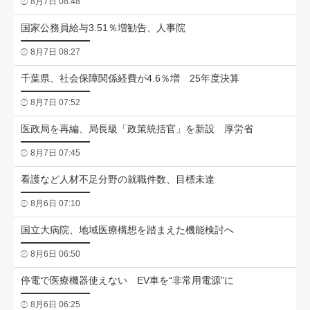
8月7日 08:48
国家公務員給与3.51％増勧告、人事院
8月7日 08:27
千葉県、社会保障関係経費が4.6％増 25年度決算
8月7日 07:52
医政局を再編、局長級「政策統括官」を新設 厚労省
8月7日 07:45
看護など人材不足分野の就職件数、目標未達
8月6日 07:10
国立大病院、地域医療構想を踏まえた機能検討へ
8月6日 06:50
停電で医療機器使えない EV車を“非常用電源”に
8月6日 06:25