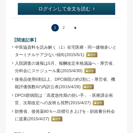
ログインして全文を読む
1
2
【関連記事】
中医協資料を読み解く（1）在宅医療 - 同一建物多いと
ターミナルケア少ない傾向(2015/5/1)
経営
入院調査の速報は5月、報酬改定本格議論へ - 厚労省、
分科会にスケジュール案(2015/4/30)
経営
後発品使用6割以上、DPC病院の約2割に - 厚労省、機
能評価係数IIの内訳公表(2015/4/28)
経営
DPCII群病院は「高度急性期の担い手」 - 医療課企画
官、次期改定への反映も視野(2015/4/27)
経営
財務省、後発薬80％へ目標引き上げを - 財政審分科会
に提案(2015/4/27)
経営