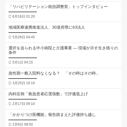
「リハビリテーション統括調整室」トップインタビュー
6月16日 01:20
地域医療連携推進法人、30道府県に63法人
5月26日 04:45
選択を迫られる中小病院と介護事業 ― 現場が示す生き残りの
条件
5月1日 04:15
急性期一般入院料なくなる？ 「その時はその時」
3月25日 10:10
内科症例「救急患者応需係数」で評価底上げ
2月17日 09:10
「かかりつけ医機能」報告踏まえた評価持ち越し
2月6日 08:50