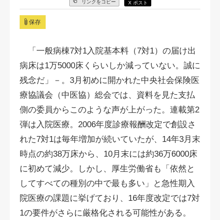
リンクをコピー
X ポスト
保存
「一般病棟7対1入院基本料（7対1）の届け出
病床は1万5000床くらいしか減っていない。誠に
残念だ」－。3月初めに開かれた中央社会保険医
療協議会（中医協）総会では、資料を見た支払
側の委員からこのような声が上がった。連載第2
弾は入院医療。2006年度診療報酬改定で創設さ
れた7対1は毎年増加が続いていたが、14年3月末
時点の約38万床から、10月末には約36万6000床
に初めて減少。しかし、厚生労働省も「依然と
してすべての種別の中で最も多い」と急性期入
院医療の課題に挙げており、16年度改定では7対
1の要件がさらに厳格化される可能性がある。