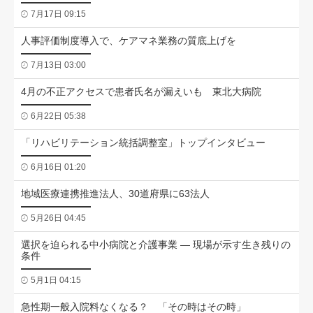
7月17日 09:15
人事評価制度導入で、ケアマネ業務の質底上げを
7月13日 03:00
4月の不正アクセスで患者氏名が漏えいも 東北大病院
6月22日 05:38
「リハビリテーション統括調整室」トップインタビュー
6月16日 01:20
地域医療連携推進法人、30道府県に63法人
5月26日 04:45
選択を迫られる中小病院と介護事業 ― 現場が示す生き残りの
条件
5月1日 04:15
急性期一般入院料なくなる？ 「その時はその時」