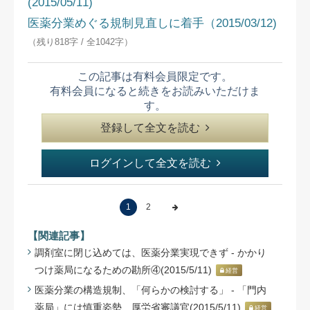
(2015/05/11)
医薬分業めぐる規制見直しに着手（2015/03/12)
（残り818字 / 全1042字）
この記事は有料会員限定です。
有料会員になると続きをお読みいただけま
す。
登録して全文を読む
ログインして全文を読む
1
2
【関連記事】
調剤室に閉じ込めては、医薬分業実現できず - かかり
つけ薬局になるための勘所④(2015/5/11)
経営
医薬分業の構造規制、「何らかの検討する」 - 「門内
薬局」には慎重姿勢、厚労省審議官(2015/5/11)
経営