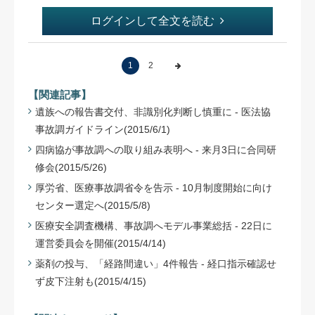
ログインして全文を読む
1
2
【関連記事】
遺族への報告書交付、非識別化判断し慎重に - 医法協
事故調ガイドライン(2015/6/1)
四病協が事故調への取り組み表明へ - 来月3日に合同研
修会(2015/5/26)
厚労省、医療事故調省令を告示 - 10月制度開始に向け
センター選定へ(2015/5/8)
医療安全調査機構、事故調へモデル事業総括 - 22日に
運営委員会を開催(2015/4/14)
薬剤の投与、「経路間違い」4件報告 - 経口指示確認せ
ず皮下注射も(2015/4/15)