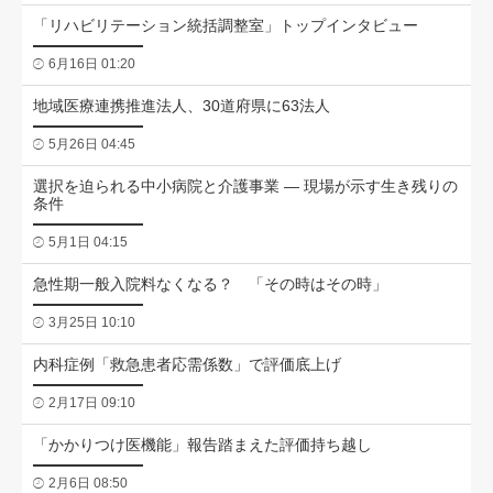
「リハビリテーション統括調整室」トップインタビュー
6月16日 01:20
地域医療連携推進法人、30道府県に63法人
5月26日 04:45
選択を迫られる中小病院と介護事業 ― 現場が示す生き残りの
条件
5月1日 04:15
急性期一般入院料なくなる？ 「その時はその時」
3月25日 10:10
内科症例「救急患者応需係数」で評価底上げ
2月17日 09:10
「かかりつけ医機能」報告踏まえた評価持ち越し
2月6日 08:50