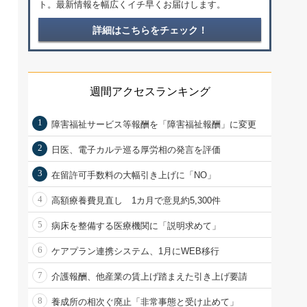
ト。最新情報を幅広くイチ早くお届けします。
詳細はこちらをチェック！
週間アクセスランキング
1
障害福祉サービス等報酬を「障害福祉報酬」に変更
2
日医、電子カルテ巡る厚労相の発言を評価
3
在留許可手数料の大幅引き上げに「NO」
4
高額療養費見直し 1カ月で意見約5,300件
5
病床を整備する医療機関に「説明求めて」
6
ケアプラン連携システム、1月にWEB移行
7
介護報酬、他産業の賃上げ踏まえた引き上げ要請
8
養成所の相次ぐ廃止「非常事態と受け止めて」