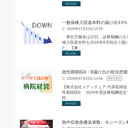
続きを読む
一般病棟入院基本料の届け出3.9
2026年07月23日 15:55
厚生労働省は22日、診療報酬の主
棟入院基本料を2025年8月時点で届け
た。【兼...
続きを読む
急性期病院A・B届け出の状況把
2026年07月23日 14:00
オピニオン
【株式会社メディチュア 代表取締役
性期病院B 2026年度診療報酬改定
部...
続きを読む
熱中症救急搬送者数、今シーズン