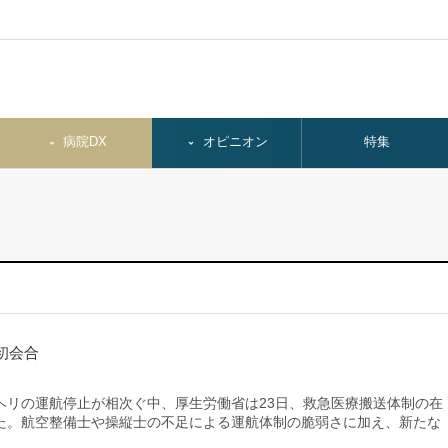
病院DX
オピニオン
特集
初会合
リの運航停止が相次ぐ中、厚生労働省は23日、救急医療搬送体制の在
た。航空整備士や操縦士の不足による運航体制の脆弱さに加え、新たな