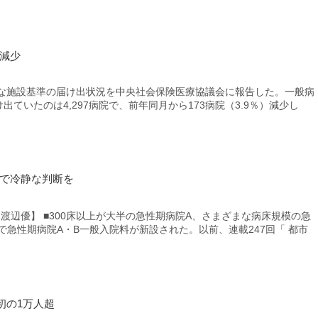
％減少
な施設基準の届け出状況を中央社会保険医療協議会に報告した。一般病
出ていたのは4,297病院で、前年同月から173病院（3.9％）減少し
握で冷静な判断を
 渡辺優】 ■300床以上が大半の急性期病院A、さまざまな病床規模の急
で急性期病院A・B一般入院料が新設された。以前、連載247回「 都市
初の1万人超