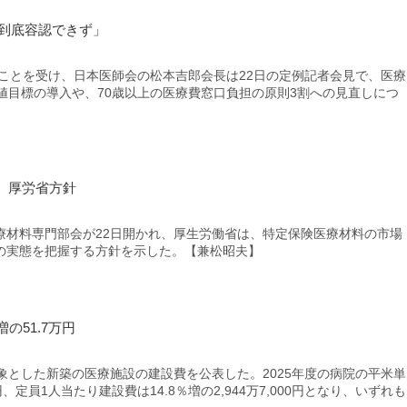
「到底容認できず」
ことを受け、日本医師会の松本吉郎会長は22日の定例記者会見で、医療
値目標の導入や、70歳以上の医療費窓口負担の原則3割への見直しにつ
、厚労省方針
材料専門部会が22日開かれ、厚生労働省は、特定保険医療材料の市場
の実態を把握する方針を示した。【兼松昭夫】
の51.7万円
とした新築の医療施設の建設費を公表した。2025年度の病院の平米単
0円、定員1人当たり建設費は14.8％増の2,944万7,000円となり、いずれも