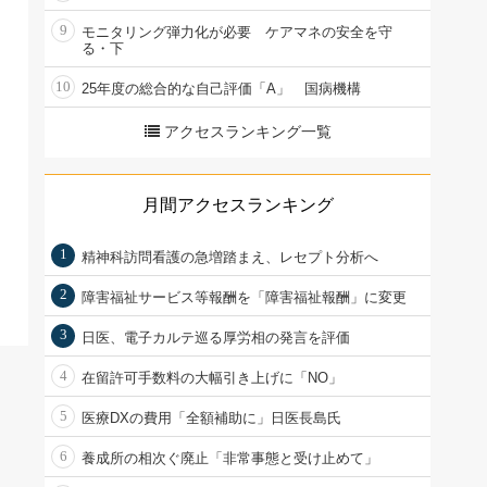
9
モニタリング弾力化が必要 ケアマネの安全を守
る・下
10
25年度の総合的な自己評価「A」 国病機構
アクセスランキング一覧
月間アクセスランキング
1
精神科訪問看護の急増踏まえ、レセプト分析へ
2
障害福祉サービス等報酬を「障害福祉報酬」に変更
3
日医、電子カルテ巡る厚労相の発言を評価
4
在留許可手数料の大幅引き上げに「NO」
5
医療DXの費用「全額補助に」日医長島氏
6
養成所の相次ぐ廃止「非常事態と受け止めて」