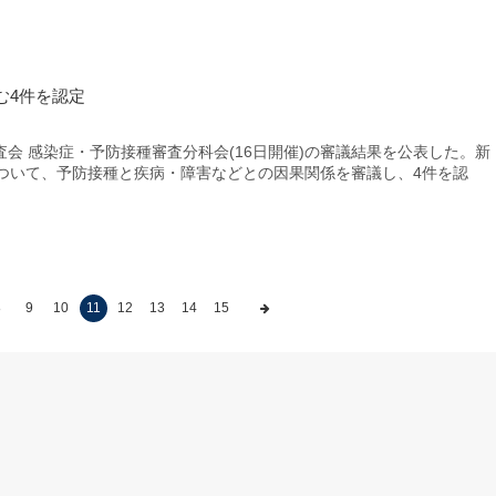
む4件を認定
 感染症・予防接種審査分科会(16日開催)の審議結果を公表した。新
について、予防接種と疾病・障害などとの因果関係を審議し、4件を認
8
9
10
11
12
13
14
15