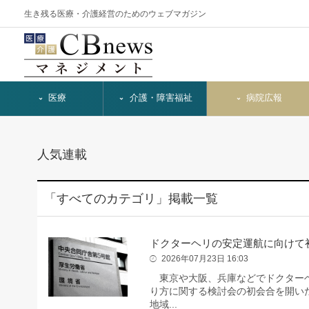
生き残る医療・介護経営のためのウェブマガジン
医療
介護・障害福祉
病院広報
人気連載
「すべてのカテゴリ」掲載一覧
ドクターヘリの安定運航に向けて
2026年07月23日 16:03
東京や大阪、兵庫などでドクターヘ
り方に関する検討会の初会合を開い
地域...