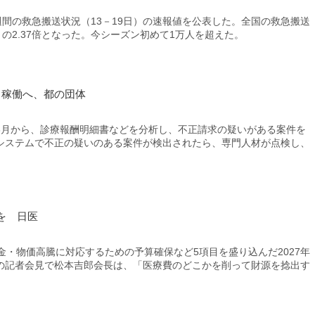
間の救急搬送状況（13－19日）の速報値を公表した。全国の救急搬送
0人）の2.37倍となった。今シーズン初めて1万人を超えた。
月稼働へ、都の団体
月から、診療報酬明細書などを分析し、不正請求の疑いがある案件を
システムで不正の疑いのある案件が検出されたら、専門人材が点検し、
を 日医
・物価高騰に対応するための予算確保など5項目を盛り込んだ2027年
の記者会見で松本吉郎会長は、「医療費のどこかを削って財源を捻出す