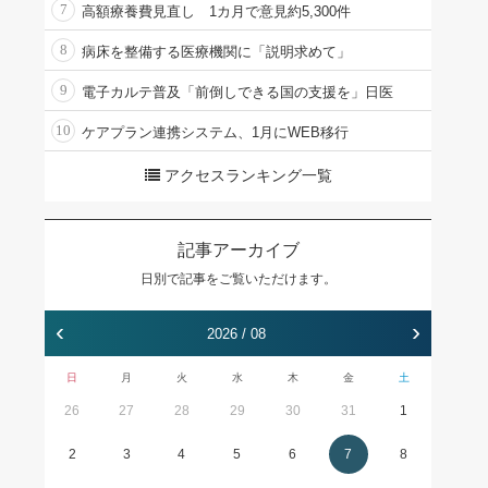
7
高額療養費見直し 1カ月で意見約5,300件
8
病床を整備する医療機関に「説明求めて」
9
電子カルテ普及「前倒しできる国の支援を」日医
10
ケアプラン連携システム、1月にWEB移行
アクセスランキング一覧
記事アーカイブ
日別で記事をご覧いただけます。
‹
›
2026 / 08
日
月
火
水
木
金
土
26
27
28
29
30
31
1
2
3
4
5
6
7
8