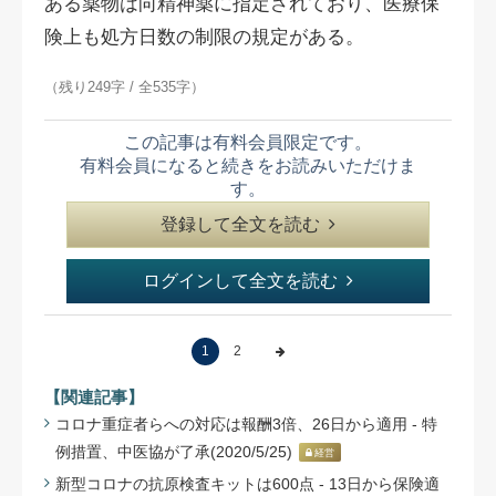
ある薬物は向精神薬に指定されており、医療保
険上も処方日数の制限の規定がある。
（残り249字 / 全535字）
この記事は有料会員限定です。
有料会員になると続きをお読みいただけま
す。
登録して全文を読む
ログインして全文を読む
1
2
【関連記事】
コロナ重症者らへの対応は報酬3倍、26日から適用 - 特
例措置、中医協が了承(2020/5/25)
経営
新型コロナの抗原検査キットは600点 - 13日から保険適