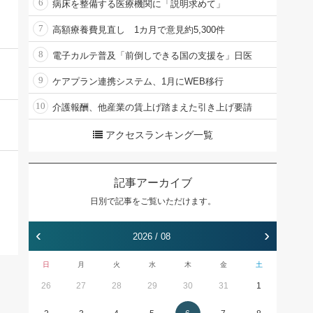
6
病床を整備する医療機関に「説明求めて」
7
高額療養費見直し 1カ月で意見約5,300件
8
電子カルテ普及「前倒しできる国の支援を」日医
9
ケアプラン連携システム、1月にWEB移行
10
介護報酬、他産業の賃上げ踏まえた引き上げ要請
アクセスランキング一覧
記事アーカイブ
日別で記事をご覧いただけます。
‹
›
2026 / 08
日
月
火
水
木
金
土
26
27
28
29
30
31
1