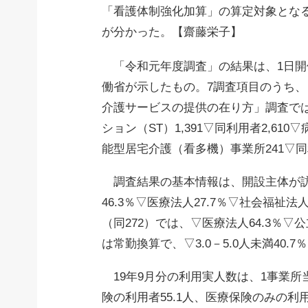
「看護体制強化加算」の算定対象とな
が分かった。【齋藤栄子】
「令和元年度調査」の結果は、1日開
働省が示したもの。7調査項目のうち
介護サービスの提供の在り方」調査で
ション（ST）1,391▽同利用者2,61
能型居宅介護（看多機）事業所241▽同
調査結果の基本情報は、開設主体が訪問
46.3％▽医療法人27.7％▽社会福祉
（同272）では、▽医療法人64.3％▽公
は常勤換算で、▽3.0－5.0人未満40.7％▽
19年9月分の利用実人数は、1事業所当
険の利用者55.1人、医療保険のみの利用