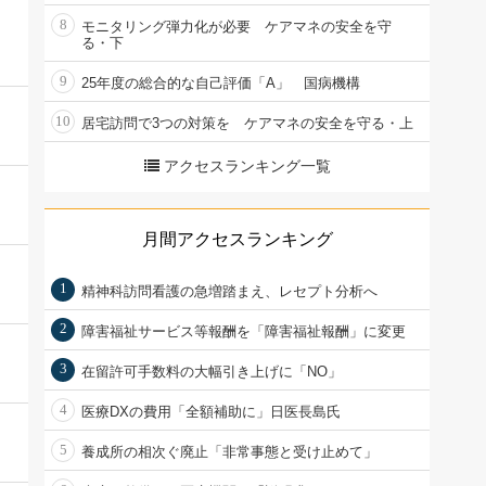
8
モニタリング弾力化が必要 ケアマネの安全を守
る・下
9
25年度の総合的な自己評価「A」 国病機構
10
居宅訪問で3つの対策を ケアマネの安全を守る・上
アクセスランキング一覧
月間アクセスランキング
1
精神科訪問看護の急増踏まえ、レセプト分析へ
2
障害福祉サービス等報酬を「障害福祉報酬」に変更
3
在留許可手数料の大幅引き上げに「NO」
4
医療DXの費用「全額補助に」日医長島氏
5
養成所の相次ぐ廃止「非常事態と受け止めて」