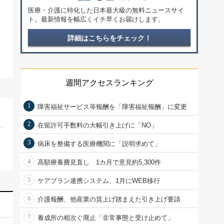
医療・介護に特化した日本最大級の無料ニュースサイ
ト。最新情報を幅広くイチ早くお届けします。
詳細はこちらをチェック！
週間アクセスランキング
1
障害福祉サービス等報酬を「障害福祉報酬」に変更
2
在留許可手数料の大幅引き上げに「NO」
3
病床を整備する医療機関に「説明求めて」
4
高額療養費見直し 1カ月で意見約5,300件
5
ケアプラン連携システム、1月にWEB移行
6
介護報酬、他産業の賃上げ踏まえた引き上げ要請
7
養成所の相次ぐ廃止「非常事態と受け止めて」