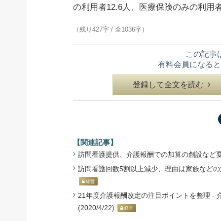
の利用者12.6人、医療保険のみの利用者
（残り427字 / 全1036字）
この記事
有料会員になると
登録して全文を読む
【関連記事】
訪問看護提供、介護報酬での加算の創設など要望 -
訪問看護回数5割以上減少、理由は家族などの意思最
経営
21年度介護報酬改定の注目ポイントを整理 -
(2020/4/22)
経営