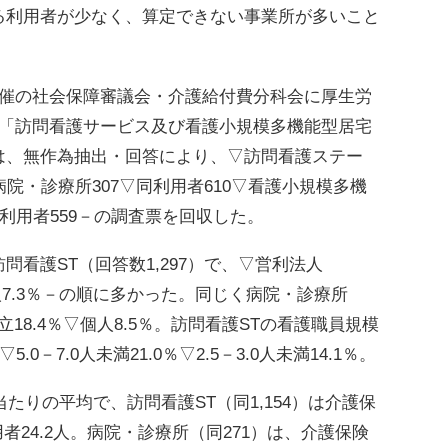
る利用者が少なく、算定できない事業所が多いこと
催の社会保障審議会・介護給付費分科会に厚生労
、「訪問看護サービス及び看護小規模多機能型居宅
は、無作為抽出・回答により、▽訪問看護ステー
0▽病院・診療所307▽同利用者610▽看護小規模多機
利用者559－の調査票を回収した。
看護ST（回答数1,297）で、▽営利法人
法人7.3％－の順に多かった。同じく病院・診療所
立18.4％▽個人8.5％。訪問看護STの看護職員規模
5.0－7.0人未満21.0％▽2.5－3.0人未満14.1％。
たりの平均で、訪問看護ST（同1,154）は介護保
者24.2人。病院・診療所（同271）は、介護保険