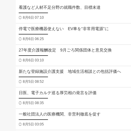
看護など人材不足分野の就職件数、目標未達
8月6日 07:10
停電で医療機器使えない EV車を“非常用電源”に
8月6日 06:25
27年度介護報酬改定 9月ごろ関係団体と意見交換
8月6日 03:10
新たな登録施設介護支援 地域生活相談との包括評価へ
8月5日 08:52
日医、電子カルテ巡る厚労相の発言を評価
8月5日 08:35
一般社団法人の医療機関、非営利徹底を促す
8月5日 03:05