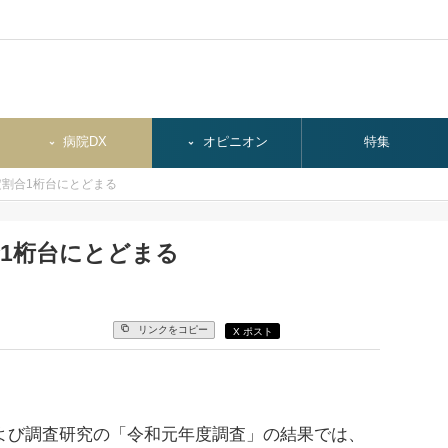
病院DX
オピニオン
特集
割合1桁台にとどまる
1桁台にとどまる
リンクをコピー
X ポスト
よび調査研究の「令和元年度調査」の結果では、