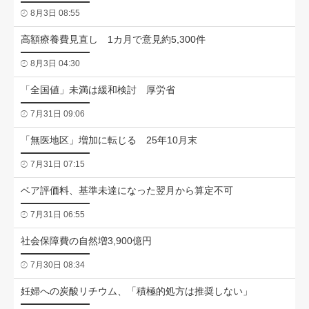
8月3日 08:55
高額療養費見直し 1カ月で意見約5,300件
8月3日 04:30
「全国値」未満は緩和検討 厚労省
7月31日 09:06
「無医地区」増加に転じる 25年10月末
7月31日 07:15
ベア評価料、基準未達になった翌月から算定不可
7月31日 06:55
社会保障費の自然増3,900億円
7月30日 08:34
妊婦への炭酸リチウム、「積極的処方は推奨しない」