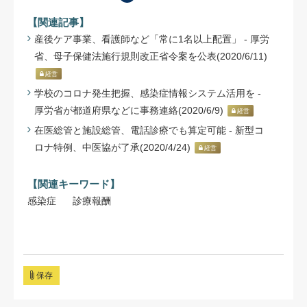
【関連記事】
産後ケア事業、看護師など「常に1名以上配置」 - 厚労
省、母子保健法施行規則改正省令案を公表(2020/6/11)
経営
学校のコロナ発生把握、感染症情報システム活用を -
厚労省が都道府県などに事務連絡(2020/6/9)
経営
在医総管と施設総管、電話診療でも算定可能 - 新型コ
ロナ特例、中医協が了承(2020/4/24)
経営
【関連キーワード】
感染症
診療報酬
保存