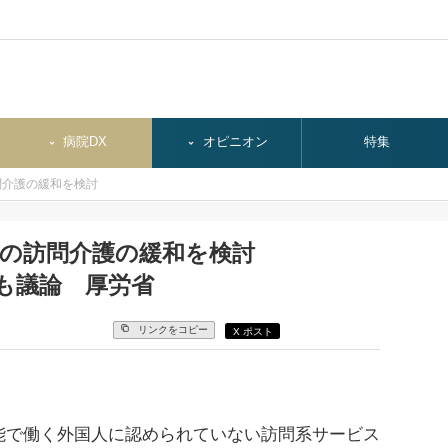
病院DX
オピニオン
特集
問介護の緩和を検討
外の訪問介護の緩和を検討
ども議論 厚労省
リンクをコピー
X ポスト
で働く外国人に認められていない訪問系サービス