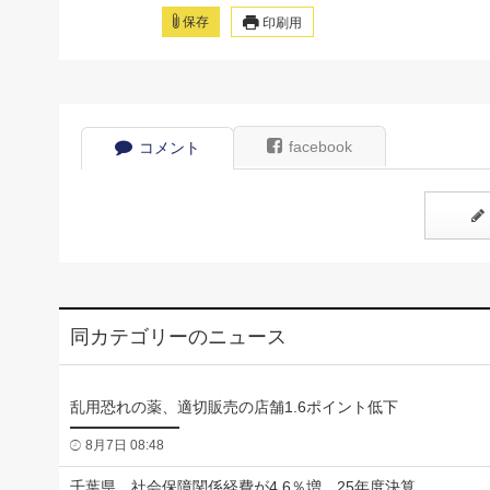
保存
印刷用
facebook
コメント
同カテゴリーのニュース
乱用恐れの薬、適切販売の店舗1.6ポイント低下
8月7日 08:48
千葉県、社会保障関係経費が4.6％増 25年度決算