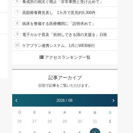
6
養成所の相次ぐ廃止「非常事態と受け止めて」
7
高額療養費見直し 1カ月で意見約5,300件
8
病床を整備する医療機関に「説明求めて」
9
電子カルテ普及「前倒しできる国の支援を」日医
10
ケアプラン連携システム、1月にWEB移行
アクセスランキング一覧
記事アーカイブ
日別で記事をご覧いただけます。
‹
›
2026 / 08
日
月
火
水
木
金
土
26
27
28
29
30
31
1