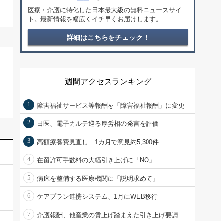
医療・介護に特化した日本最大級の無料ニュースサイ
ト。最新情報を幅広くイチ早くお届けします。
詳細はこちらをチェック！
週間アクセスランキング
1
障害福祉サービス等報酬を「障害福祉報酬」に変更
2
日医、電子カルテ巡る厚労相の発言を評価
3
高額療養費見直し 1カ月で意見約5,300件
4
在留許可手数料の大幅引き上げに「NO」
5
病床を整備する医療機関に「説明求めて」
6
ケアプラン連携システム、1月にWEB移行
7
介護報酬、他産業の賃上げ踏まえた引き上げ要請