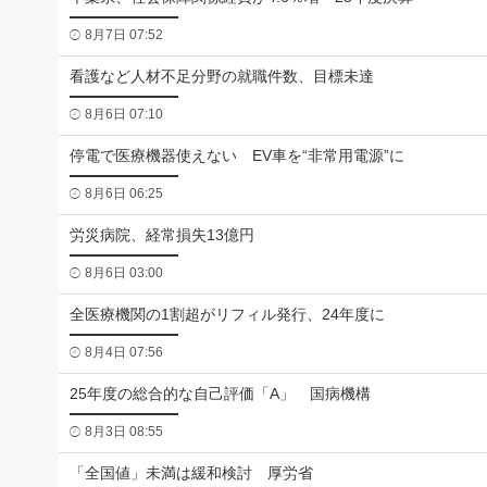
8月7日 07:52
看護など人材不足分野の就職件数、目標未達
8月6日 07:10
停電で医療機器使えない EV車を“非常用電源”に
8月6日 06:25
労災病院、経常損失13億円
8月6日 03:00
全医療機関の1割超がリフィル発行、24年度に
8月4日 07:56
25年度の総合的な自己評価「A」 国病機構
8月3日 08:55
「全国値」未満は緩和検討 厚労省