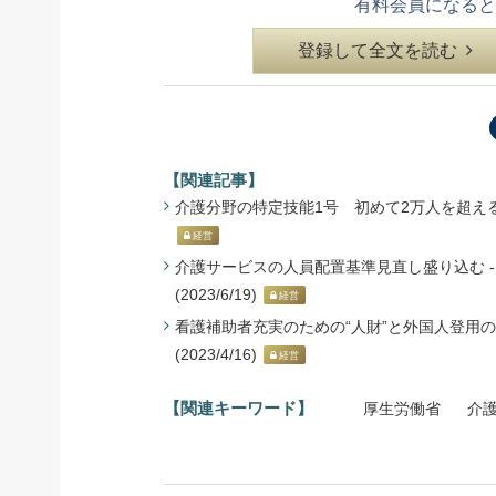
有料会員になると
登録して全文を読む
【関連記事】
介護分野の特定技能1号 初めて2万人を超える -
経営
介護サービスの人員配置基準見直し盛り込む -
(2023/6/19)
経営
看護補助者充実のための“人財”と外国人登用の
(2023/4/16)
経営
【関連キーワード】
厚生労働省
介