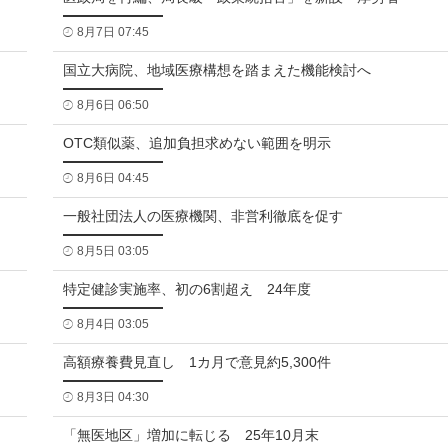
8月7日 07:45
国立大病院、地域医療構想を踏まえた機能検討へ
8月6日 06:50
OTC類似薬、追加負担求めない範囲を明示
8月6日 04:45
一般社団法人の医療機関、非営利徹底を促す
8月5日 03:05
特定健診実施率、初の6割超え 24年度
8月4日 03:05
高額療養費見直し 1カ月で意見約5,300件
8月3日 04:30
「無医地区」増加に転じる 25年10月末