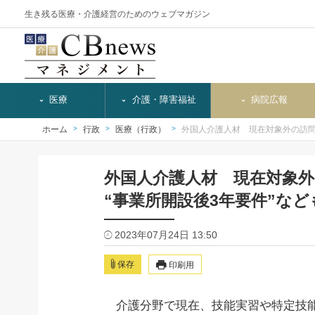
生き残る医療・介護経営のためのウェブマガジン
医療
介護・障害福祉
病院広報
ホーム
行政
医療（行政）
外国人介護人材 現在対象外の訪
外国人介護人材 現在対象
“事業所開設後3年要件”な
2023年07月24日 13:50
保存
印刷用
介護分野で現在、技能実習や特定技能