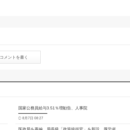
コメントを書く
国家公務員給与3.51％増勧告、人事院
8月7日 08:27
医政局を再編、局長級「政策統括官」を新設 厚労省