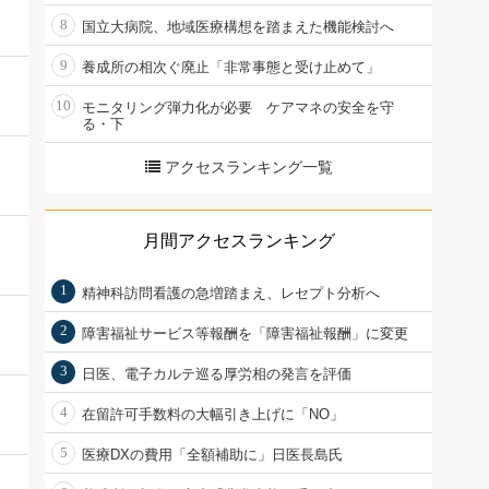
8
国立大病院、地域医療構想を踏まえた機能検討へ
9
養成所の相次ぐ廃止「非常事態と受け止めて」
10
モニタリング弾力化が必要 ケアマネの安全を守
る・下
アクセスランキング一覧
月間アクセスランキング
1
精神科訪問看護の急増踏まえ、レセプト分析へ
2
障害福祉サービス等報酬を「障害福祉報酬」に変更
3
日医、電子カルテ巡る厚労相の発言を評価
4
在留許可手数料の大幅引き上げに「NO」
5
医療DXの費用「全額補助に」日医長島氏