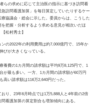
用者らの求めに応じて主治医の指示に基づき訪問看
緊急訪問看護加算」を毎日算定していたりするケー
医療協議会・総会に示した。委員からは、こうした
態を把握・分析するよう求める意見が相次いだほ
。【松村秀士】
2022年の利用費用は約7,000億円で、15年か
の伸びが大きくなっている。
費の1カ月間の請求額は平均9万8,125円で、1
台が最も多い。一方、1カ月間の請求額が60万円
高い請求額は116万2,640円だった。
、23年6月時点では1万5,888人と4年前の2倍
訪問看護加算の算定割合も増加傾向にある。