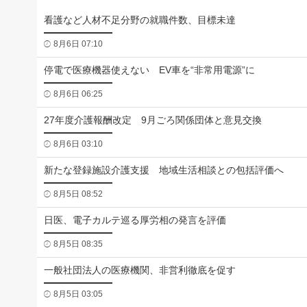
看護など人材不足分野の就職件数、目標未達
8月6日 07:10
停電で医療機器使えない EV車を“非常用電源”に
8月6日 06:25
27年度介護報酬改定 9月ごろ関係団体と意見交換
8月6日 03:10
新たな登録施設介護支援 地域生活相談との包括評価へ
8月5日 08:52
日医、電子カルテ巡る厚労相の発言を評価
8月5日 08:35
一般社団法人の医療機関、非営利徹底を促す
8月5日 03:05