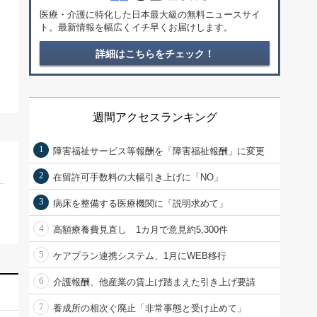
医療・介護に特化した日本最大級の無料ニュースサイ
ト。最新情報を幅広くイチ早くお届けします。
詳細はこちらをチェック！
週間アクセスランキング
1
障害福祉サービス等報酬を「障害福祉報酬」に変更
2
在留許可手数料の大幅引き上げに「NO」
3
病床を整備する医療機関に「説明求めて」
4
高額療養費見直し 1カ月で意見約5,300件
5
ケアプラン連携システム、1月にWEB移行
6
介護報酬、他産業の賃上げ踏まえた引き上げ要請
7
養成所の相次ぐ廃止「非常事態と受け止めて」