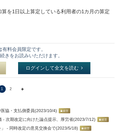
算を1日以上算定している利用者の1カ月の算定
は有料会員限定です。
続きをお読みいただけます。
ログインして全文を読む
1
2
・支払側委員(2023/10/4)
経営
 次期改定に向けた論点提示、厚労省(2023/7/12)
経営
 同時改定の意見交換会で(2023/5/18)
経営