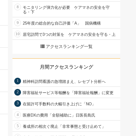
8
モニタリング弾力化が必要 ケアマネの安全を守
る・下
9
25年度の総合的な自己評価「A」 国病機構
10
居宅訪問で3つの対策を ケアマネの安全を守る・上
アクセスランキング一覧
月間アクセスランキング
1
精神科訪問看護の急増踏まえ、レセプト分析へ
2
障害福祉サービス等報酬を「障害福祉報酬」に変更
3
在留許可手数料の大幅引き上げに「NO」
4
医療DXの費用「全額補助に」日医長島氏
5
養成所の相次ぐ廃止「非常事態と受け止めて」