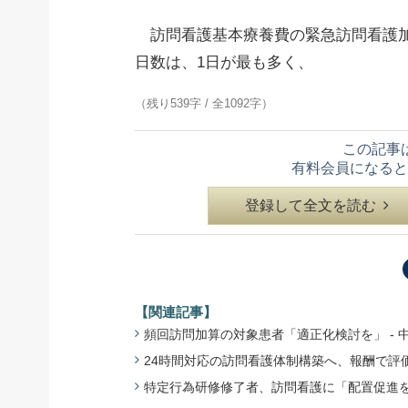
訪問看護基本療養費の緊急訪問看護加
日数は、1日が最も多く、
（残り539字 / 全1092字）
この記事
有料会員になると
登録して全文を読む
【関連記事】
頻回訪問加算の対象患者「適正化検討を」 - 中医協
24時間対応の訪問看護体制構築へ、報酬で評価 -
特定行為研修修了者、訪問看護に「配置促進を」 -