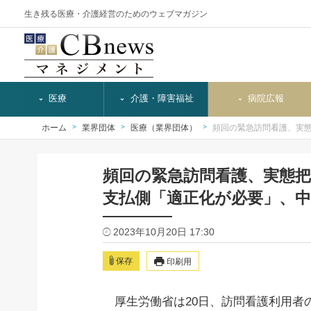
生き残る医療・介護経営のためのウェブマガジン
医療
介護・障害福祉
病院広報
ホーム
業界団体
医療（業界団体）
頻回の緊急訪問看護、実
頻回の緊急訪問看護、実態
支払側「適正化が必要」、中
2023年10月20日 17:30
保存
印刷用
厚生労働省は20日、訪問看護利用者