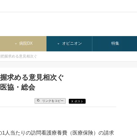
病院DX
オピニオン
特集
態把握求める意見相次ぐ
把握求める意見相次ぐ
医協・総会
リンクをコピー
X ポスト
の1人当たりの訪問看護療養費（医療保険）の請求