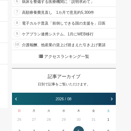
6
病床を整備する医療機関に「説明求めて」
7
高額療養費見直し 1カ月で意見約5,300件
8
電子カルテ普及「前倒しできる国の支援を」日医
9
ケアプラン連携システム、1月にWEB移行
10
介護報酬、他産業の賃上げ踏まえた引き上げ要請
アクセスランキング一覧
記事アーカイブ
日別で記事をご覧いただけます。
‹
›
2026 / 08
日
月
火
水
木
金
土
26
27
28
29
30
31
1