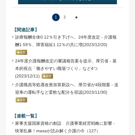
1
2
【関連記事】
診療報酬全体0.12％引き下げへ、24年度改定 - 介護報
酬1.59％、障害福祉1.12％の共に増(2023/12/20)
経営
24年度介護報酬改定の審議報告案を提示、厚労省 - 基
本的視点「働きやすい職場づくり」など4つ
(2023/12/11)
経営
介護職員等処遇改善加算新設へ、厚労省が4段階案 - 送
迎車の運転手など柔軟な配分を容認(2023/11/30)
経営
【連載一覧】
家事支援国家資格の創設 介護事業経営戦略に影響 -
快筆乱麻！masaが読み解く介護の今（127）