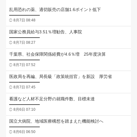
乱用恐れの薬、適切販売の店舗1.6ポイント低下
8月7日 08:48
国家公務員給与3.51％増勧告、人事院
8月7日 08:27
千葉県、社会保障関係経費が4.6％増 25年度決算
8月7日 07:52
医政局を再編、局長級「政策統括官」を新設 厚労省
8月7日 07:45
看護など人材不足分野の就職件数、目標未達
8月6日 07:10
国立大病院、地域医療構想を踏まえた機能検討へ
8月6日 06:50