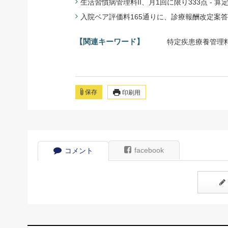
生活習慣病管理料II、月1回に限り333点 - 算定
入院ベア評価料165通りに、診療報酬改定案答申 -
【関連キーワード】
特定疾患療養管理
保存
印刷用
facebook
コメント