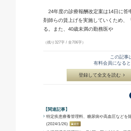
24年度の診療報酬改定案は14日に答
剤師らの賃上げを実施していくため、
る。また、40歳未満の勤務医や
（残り327字 / 全706字）
この記事
有料会員になると
登録して全文を読む
【関連記事】
特定疾患療養管理料、糖尿病や高血圧などを除外
(2024/1/26)
経営