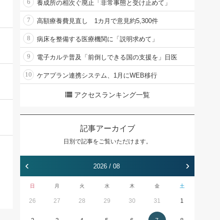
6
養成所の相次ぐ廃止「非常事態と受け止めて」
7
高額療養費見直し 1カ月で意見約5,300件
8
病床を整備する医療機関に「説明求めて」
9
電子カルテ普及「前倒しできる国の支援を」日医
10
ケアプラン連携システム、1月にWEB移行
アクセスランキング一覧
記事アーカイブ
日別で記事をご覧いただけます。
‹
›
2026 / 08
日
月
火
水
木
金
土
26
27
28
29
30
31
1