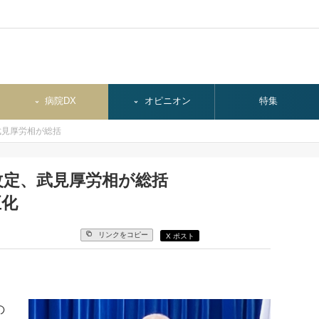
病院DX
オピニオン
特集
武見厚労相が総括
改定、武見厚労相が総括
正化
リンクをコピー
X ポスト
の