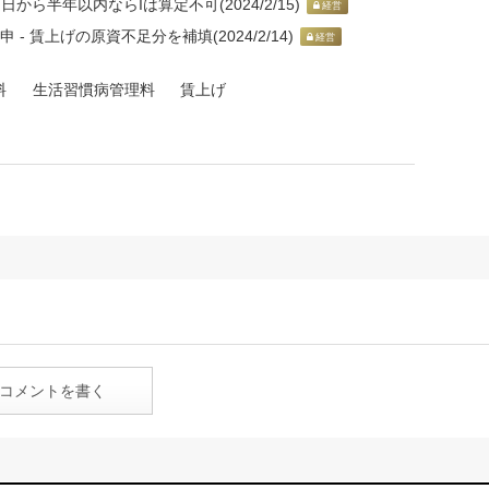
日から半年以内ならIは算定不可(2024/2/15)
経営
 賃上げの原資不足分を補填(2024/2/14)
経営
料
生活習慣病管理料
賃上げ
コメントを書く