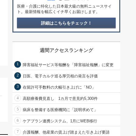
医療・介護に特化した日本最大級の無料ニュースサイ
ト。最新情報を幅広くイチ早くお届けします。
詳細はこちらをチェック！
週間アクセスランキング
1
障害福祉サービス等報酬を「障害福祉報酬」に変更
2
日医、電子カルテ巡る厚労相の発言を評価
3
在留許可手数料の大幅引き上げに「NO」
4
高額療養費見直し 1カ月で意見約5,300件
5
病床を整備する医療機関に「説明求めて」
6
ケアプラン連携システム、1月にWEB移行
7
介護報酬、他産業の賃上げ踏まえた引き上げ要請