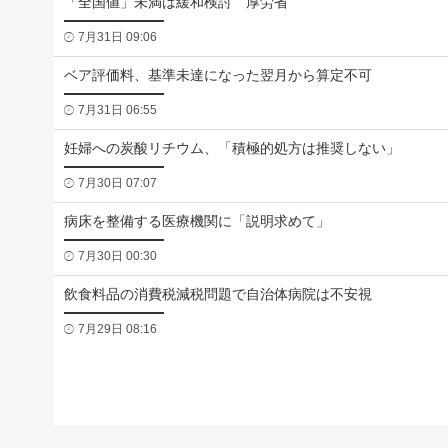
「全国値」未満は緩和検討 厚労省
7月31日 09:06
ベア評価料、基準未達になった翌月から算定不可
7月31日 06:55
妊婦への炭酸リチウム、「積極的処方は推奨しない」
7月30日 07:07
病床を整備する医療機関に「説明求めて」
7月30日 00:30
飲食料品の消費税減税問題で自治体病院は不安視
7月29日 08:16