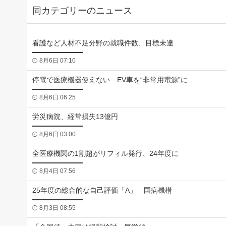
同カテゴリーのニュース
看護など人材不足分野の就職件数、目標未達
8月6日 07:10
停電で医療機器使えない EV車を“非常用電源”に
8月6日 06:25
労災病院、経常損失13億円
8月6日 03:00
全医療機関の1割超がリフィル発行、24年度に
8月4日 07:56
25年度の総合的な自己評価「A」 国病機構
8月3日 08:55