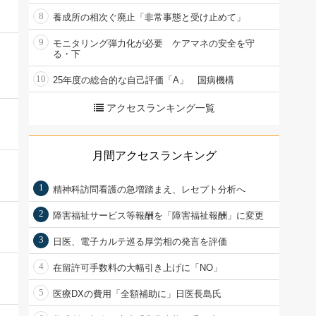
8
養成所の相次ぐ廃止「非常事態と受け止めて」
9
モニタリング弾力化が必要 ケアマネの安全を守
る・下
10
25年度の総合的な自己評価「A」 国病機構
アクセスランキング一覧
月間アクセスランキング
1
精神科訪問看護の急増踏まえ、レセプト分析へ
2
障害福祉サービス等報酬を「障害福祉報酬」に変更
3
日医、電子カルテ巡る厚労相の発言を評価
4
在留許可手数料の大幅引き上げに「NO」
5
医療DXの費用「全額補助に」日医長島氏