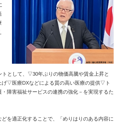
に
括
療
え
トとして、▽30年ぶりの物価高騰や賃金上昇と
上げ▽医療DXなどによる質の高い医療の提供▽ト
護・障害福祉サービスの連携の強化－を実現するた
どを適正化することで、「めりはりのある内容に