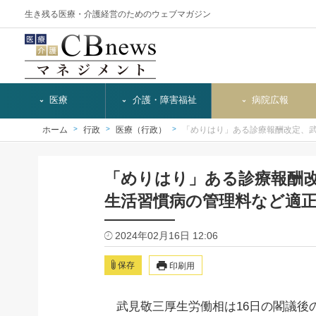
生き残る医療・介護経営のためのウェブマガジン
医療
介護・障害福祉
病院広報
ホーム
行政
医療（行政）
「めりはり」ある診療報酬改定、
「めりはり」ある診療報酬
生活習慣病の管理料など適
2024年02月16日 12:06
保存
印刷用
武見敬三厚生労働相は16日の閣議後