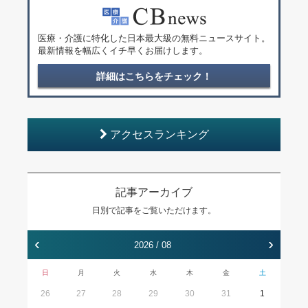
医療・介護に特化した日本最大級の無料ニュースサイト。
最新情報を幅広くイチ早くお届けします。
詳細はこちらをチェック！
アクセスランキング
記事アーカイブ
日別で記事をご覧いただけます。
‹
›
2026 / 08
日
月
火
水
木
金
土
26
27
28
29
30
31
1