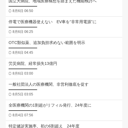
国立大病院、地域医療構想を踏まえた機能検討へ
8月6日 06:50
停電で医療機器使えない EV車を“非常用電源”に
8月6日 06:25
OTC類似薬、追加負担求めない範囲を明示
8月6日 04:45
労災病院、経常損失13億円
8月6日 03:00
一般社団法人の医療機関、非営利徹底を促す
8月5日 03:05
全医療機関の1割超がリフィル発行、24年度に
8月4日 07:56
特定健診実施率、初の6割超え 24年度