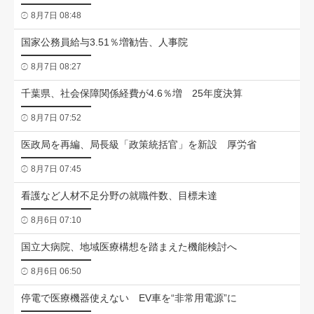
8月7日 08:48
国家公務員給与3.51％増勧告、人事院
8月7日 08:27
千葉県、社会保障関係経費が4.6％増 25年度決算
8月7日 07:52
医政局を再編、局長級「政策統括官」を新設 厚労省
8月7日 07:45
看護など人材不足分野の就職件数、目標未達
8月6日 07:10
国立大病院、地域医療構想を踏まえた機能検討へ
8月6日 06:50
停電で医療機器使えない EV車を“非常用電源”に