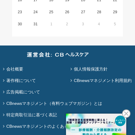
16
17
18
19
20
21
22
23
24
25
26
27
28
29
30
31
1
2
3
4
5
会社概要
個人情報保護方針
著作権について
CBnewsマネジメント利用規約
広告掲載について
CBnewsマネジメント（有料ウェブマガジン）とは
特定商取引法に基づく表記
CBnewsマネジメントのよくある質問