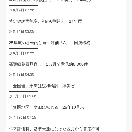
8月4日 07:56
特定健診実施率、初の6割超え 24年度
8月4日 03:05
25年度の総合的な自己評価「A」 国病機構
8月3日 08:55
高額療養費見直し 1カ月で意見約5,300件
8月3日 04:30
「全国値」未満は緩和検討 厚労省
7月31日 09:06
「無医地区」増加に転じる 25年10月末
7月31日 07:15
ベア評価料、基準未達になった翌月から算定不可