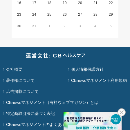
16
17
18
19
20
21
22
23
24
25
26
27
28
29
30
31
1
2
3
4
5
会社概要
個人情報保護方針
著作権について
CBnewsマネジメント利用規約
広告掲載について
CBnewsマネジメント（有料ウェブマガジン）とは
特定商取引法に基づく表記
CBnewsマネジメントのよくある質問