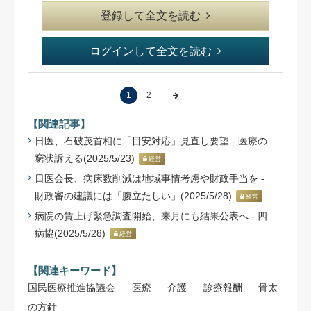
登録して全文を読む
ログインして全文を読む
1
2
【関連記事】
日医、石破茂首相に「目安対応」見直し要望 - 医療の
窮状訴える(2025/5/23)
経営
日医会長、病床数削減は地域事情考慮や財政手当を -
財政審の建議には「腹立たしい」(2025/5/28)
経営
病院の賃上げ緊急調査開始、来月にも結果公表へ - 四
病協(2025/5/28)
経営
【関連キーワード】
国民医療推進協議会
医療
介護
診療報酬
骨太
の方針