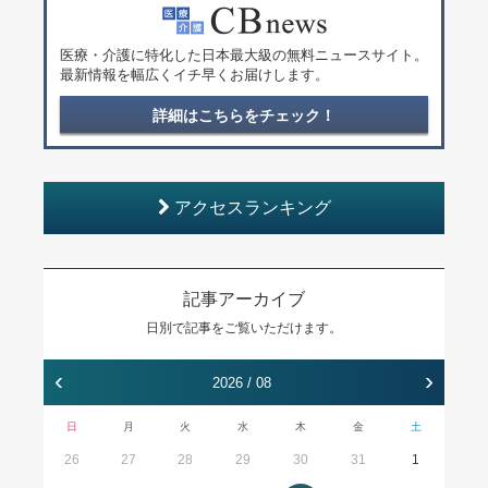
医療・介護に特化した日本最大級の無料ニュースサイト。
最新情報を幅広くイチ早くお届けします。
詳細はこちらをチェック！
アクセスランキング
記事アーカイブ
日別で記事をご覧いただけます。
‹
›
2026 / 08
日
月
火
水
木
金
土
26
27
28
29
30
31
1