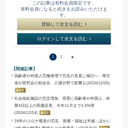
この記事は有料会員限定です。
有料会員になると続きをお読みいただけま
す。
登録して全文を読む
ログインして全文を読む
1
2
【関連記事】
高齢者や外国人労働者増で労災の見直し検討へ - 厚労
省が研究会の初会合、介護分野で影響も(2024/12/25)
経営
社会福祉施設の労災増加、背景に高齢者や外国人 - 休
業4日以上の死傷災害、今年11月まで1.5%増
(2024/12/24)
経営
24年のコロナ罹患の労災、医療・福祉は半減 - ほかに