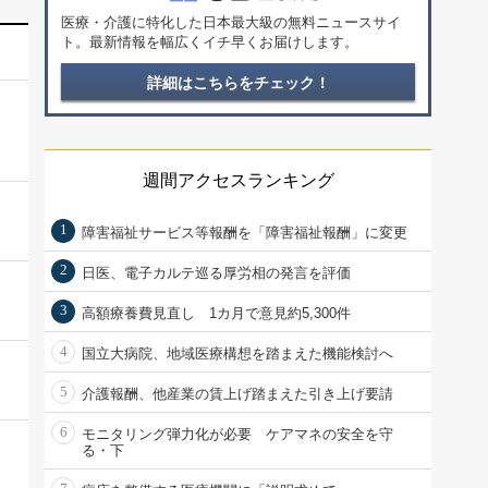
医療・介護に特化した日本最大級の無料ニュースサイ
ト。最新情報を幅広くイチ早くお届けします。
詳細はこちらをチェック！
週間アクセスランキング
1
障害福祉サービス等報酬を「障害福祉報酬」に変更
2
日医、電子カルテ巡る厚労相の発言を評価
3
高額療養費見直し 1カ月で意見約5,300件
4
国立大病院、地域医療構想を踏まえた機能検討へ
5
介護報酬、他産業の賃上げ踏まえた引き上げ要請
6
モニタリング弾力化が必要 ケアマネの安全を守
る・下