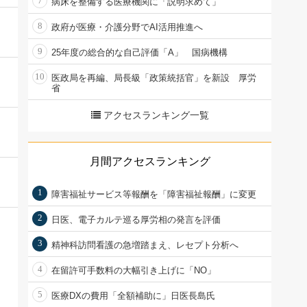
7
病床を整備する医療機関に「説明求めて」
8
政府が医療・介護分野でAI活用推進へ
9
25年度の総合的な自己評価「A」 国病機構
10
医政局を再編、局長級「政策統括官」を新設 厚労
省
アクセスランキング一覧
月間アクセスランキング
1
障害福祉サービス等報酬を「障害福祉報酬」に変更
2
日医、電子カルテ巡る厚労相の発言を評価
3
精神科訪問看護の急増踏まえ、レセプト分析へ
4
在留許可手数料の大幅引き上げに「NO」
5
医療DXの費用「全額補助に」日医長島氏