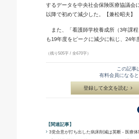
するデータを中央社会保険医療協議会に
以降で初めて減少した。【兼松昭夫】
また、「看護師学校養成所（3年課程
も19年度をピークに減少に転じ、24
（残り505字 / 全670字）
この記事
有料会員になると
登録して全文を読む
【関連記事】
3党合意が打ち出した病床削減は英断 - 医療体制