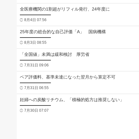
全医療機関の1割超がリフィル発行、24年度に
8月4日 07:56
25年度の総合的な自己評価「A」 国病機構
8月3日 08:55
「全国値」未満は緩和検討 厚労省
7月31日 09:06
ベア評価料、基準未達になった翌月から算定不可
7月31日 06:55
妊婦への炭酸リチウム、「積極的処方は推奨しない」
7月30日 07:07