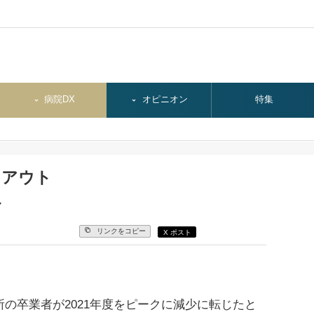
病院DX
オピニオン
特集
ト
クアウト
べ
リンクをコピー
X ポスト
の卒業者が2021年度をピークに減少に転じたと