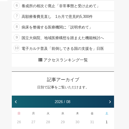
6
養成所の相次ぐ廃止「非常事態と受け止めて」
7
高額療養費見直し 1カ月で意見約5,300件
8
病床を整備する医療機関に「説明求めて」
9
国立大病院、地域医療構想を踏まえた機能検討へ
10
電子カルテ普及「前倒しできる国の支援を」日医
アクセスランキング一覧
記事アーカイブ
日別で記事をご覧いただけます。
‹
›
2026 / 08
日
月
火
水
木
金
土
26
27
28
29
30
31
1