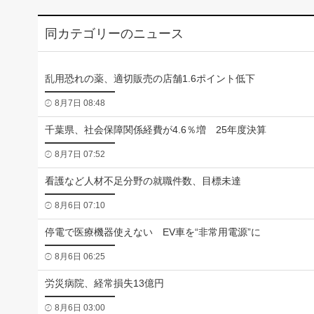
同カテゴリーのニュース
乱用恐れの薬、適切販売の店舗1.6ポイント低下
8月7日 08:48
千葉県、社会保障関係経費が4.6％増 25年度決算
8月7日 07:52
看護など人材不足分野の就職件数、目標未達
8月6日 07:10
停電で医療機器使えない EV車を“非常用電源”に
8月6日 06:25
労災病院、経常損失13億円
8月6日 03:00