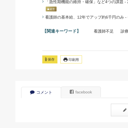
「急性期機能の維持・確保」など4つの課題 - 2
経営
看護師の基本給、12年でアップ約6千円のみ - 低
【関連キーワード】
看護師不足
診
保存
印刷用
facebook
コメント