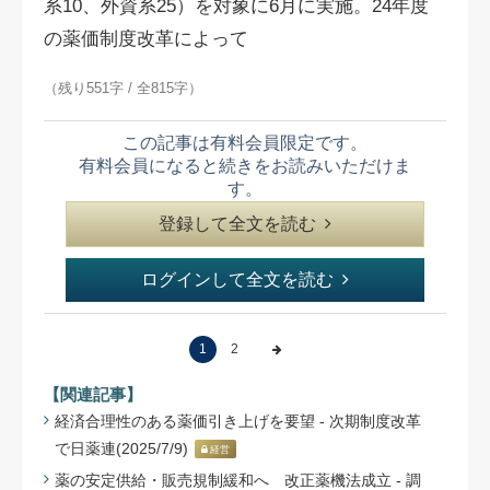
系10、外資系25）を対象に6月に実施。24年度
の薬価制度改革によって
（残り551字 / 全815字）
この記事は有料会員限定です。
有料会員になると続きをお読みいただけま
す。
登録して全文を読む
ログインして全文を読む
1
2
【関連記事】
経済合理性のある薬価引き上げを要望 - 次期制度改革
で日薬連(2025/7/9)
経営
薬の安定供給・販売規制緩和へ 改正薬機法成立 - 調