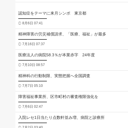
認知症をテーマに来月シンポ 東京都
8月6日 07:41
精神障害の労災補償請求、「医療、福祉」が最多
7月16日 07:37
医療法人の病院58.3％が本業赤字 24年度
7月10日 08:57
精神科の行動制限、実態把握へ全国調査
7月7日 05:10
障害福祉事業所、区市町村の審査権限強化を
7月6日 02:47
入院レセ1日当たり点数軒並み増、病院と診療所
7月2日 03:40