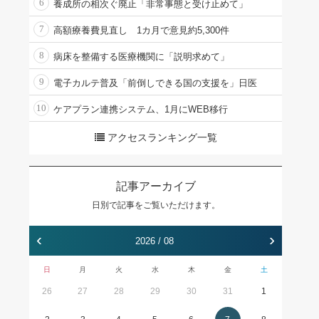
6
養成所の相次ぐ廃止「非常事態と受け止めて」
7
高額療養費見直し 1カ月で意見約5,300件
8
病床を整備する医療機関に「説明求めて」
9
電子カルテ普及「前倒しできる国の支援を」日医
10
ケアプラン連携システム、1月にWEB移行
アクセスランキング一覧
記事アーカイブ
日別で記事をご覧いただけます。
‹
›
2026 / 08
日
月
火
水
木
金
土
26
27
28
29
30
31
1