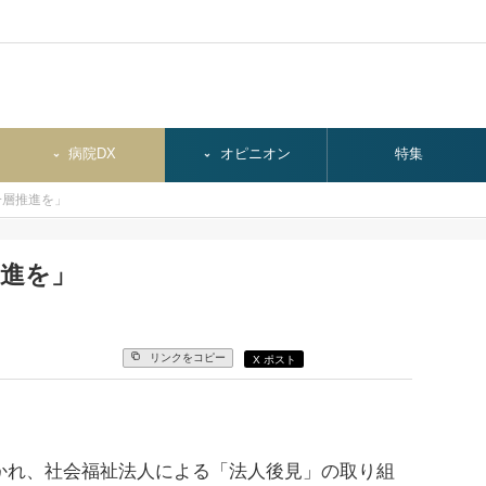
病院DX
オピニオン
特集
一層推進を」
推進を」
リンクをコピー
X ポスト
かれ、社会福祉法人による「法人後見」の取り組