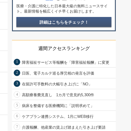
医療・介護に特化した日本最大級の無料ニュースサイ
ト。最新情報を幅広くイチ早くお届けします。
詳細はこちらをチェック！
週間アクセスランキング
1
障害福祉サービス等報酬を「障害福祉報酬」に変更
2
日医、電子カルテ巡る厚労相の発言を評価
3
在留許可手数料の大幅引き上げに「NO」
4
高額療養費見直し 1カ月で意見約5,300件
5
病床を整備する医療機関に「説明求めて」
6
ケアプラン連携システム、1月にWEB移行
7
介護報酬、他産業の賃上げ踏まえた引き上げ要請