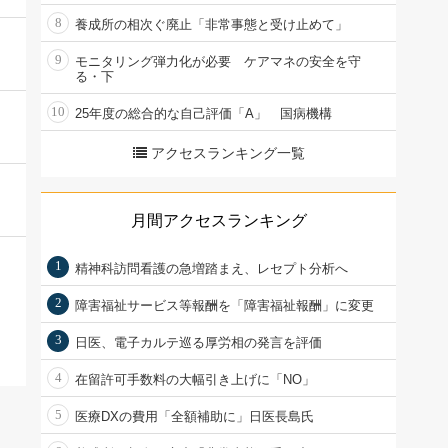
8
養成所の相次ぐ廃止「非常事態と受け止めて」
9
モニタリング弾力化が必要 ケアマネの安全を守
る・下
10
25年度の総合的な自己評価「A」 国病機構
アクセスランキング一覧
月間アクセスランキング
1
精神科訪問看護の急増踏まえ、レセプト分析へ
2
障害福祉サービス等報酬を「障害福祉報酬」に変更
3
日医、電子カルテ巡る厚労相の発言を評価
4
在留許可手数料の大幅引き上げに「NO」
5
医療DXの費用「全額補助に」日医長島氏