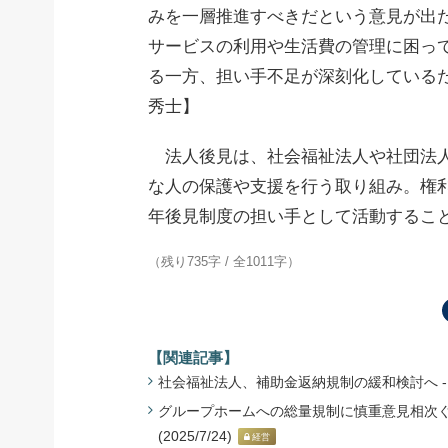
みを一層推進すべきだという意見が出
サービスの利用や生活費の管理に困っ
る一方、担い手不足が深刻化している
秀士】
法人後見は、社会福祉法人や社団法人
な人の保護や支援を行う取り組み。権
年後見制度の担い手として活動するこ
（残り735字 / 全1011字）
【関連記事】
社会福祉法人、補助金返納規制の緩和検討へ - 厚
グループホームへの総量規制に慎重意見相次ぐ
(2025/7/24)
経営