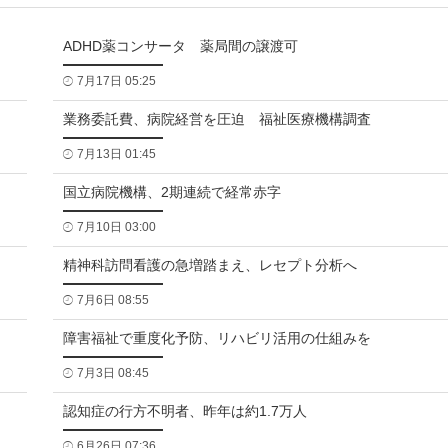
ADHD薬コンサータ 薬局間の譲渡可
7月17日 05:25
業務委託費、病院経営を圧迫 福祉医療機構調査
7月13日 01:45
国立病院機構、2期連続で経常赤字
7月10日 03:00
精神科訪問看護の急増踏まえ、レセプト分析へ
7月6日 08:55
障害福祉で重度化予防、リハビリ活用の仕組みを
7月3日 08:45
認知症の行方不明者、昨年は約1.7万人
6月26日 07:36