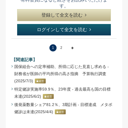
す。
登録して全文を読む
ログインして全文を読む
1
2
【関連記事】
国保組合への定率補助、所得に応じた見直し求める -
財務省が医師の平均所得の高さ指摘 予算執行調査
(2025/7/3)
経営
特定健診実施率59.9％、23年度 - 過去最高も国の目標
未達(2025/6/2)
経営
後発薬数量シェア81.2％、3期計画 - 目標達成 メタボ
健診は未達(2025/4/4)
経営