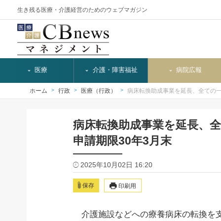
生き残る医療・介護経営のためのウェブマガジン
医療
介護・障害福祉
病院広報
ホーム
行政
医療（行政）
病床転換助成事業を延長、全ての
病床転換助成事業を延長、
申請期限30年3月末
2025年10月02日 16:20
保存
印刷用
介護施設などへの療養病床の転換を支