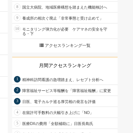
8
国立大病院、地域医療構想を踏まえた機能検討へ
9
養成所の相次ぐ廃止「非常事態と受け止めて」
10
モニタリング弾力化が必要 ケアマネの安全を守
る・下
アクセスランキング一覧
月間アクセスランキング
1
精神科訪問看護の急増踏まえ、レセプト分析へ
2
障害福祉サービス等報酬を「障害福祉報酬」に変更
3
日医、電子カルテ巡る厚労相の発言を評価
4
在留許可手数料の大幅引き上げに「NO」
5
医療DXの費用「全額補助に」日医長島氏