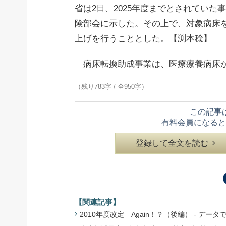
省は2日、2025年度までとされてい
険部会に示した。その上で、対象病床
上げを行うこととした。【渕本稔】
病床転換助成事業は、医療療養病床か
（残り783字 / 全950字）
この記事
有料会員になると
登録して全文を読む
【関連記事】
2010年度改定 Again！？（後編） - データで