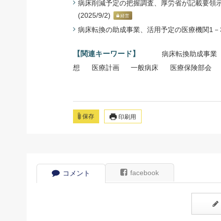
病床削減予定の把握調査、厚労省が記載要領示
(2025/9/2)
経営
病床転換の助成事業、活用予定の医療機関1－3％ 
【関連キーワード】
病床転換助成事業
想
医療計画
一般病床
医療保険部会
保存
印刷用
facebook
コメント