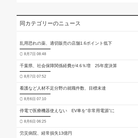
同カテゴリーのニュース
乱用恐れの薬、適切販売の店舗1.6ポイント低下
8月7日 08:48
千葉県、社会保障関係経費が4.6％増 25年度決算
8月7日 07:52
看護など人材不足分野の就職件数、目標未達
8月6日 07:10
停電で医療機器使えない EV車を“非常用電源”に
8月6日 06:25
労災病院、経常損失13億円