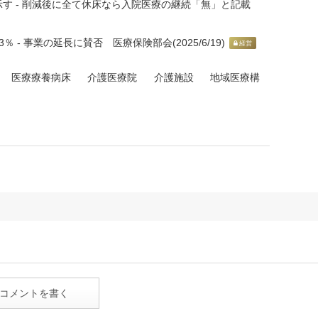
す - 削減後に全て休床なら入院医療の継続「無」と記載
- 事業の延長に賛否 医療保険部会(2025/6/19)
経営
医療療養病床
介護医療院
介護施設
地域医療構
コメントを書く