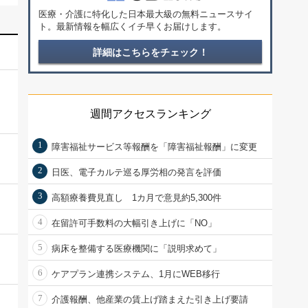
医療・介護に特化した日本最大級の無料ニュースサイ
ト。最新情報を幅広くイチ早くお届けします。
詳細はこちらをチェック！
週間アクセスランキング
1
障害福祉サービス等報酬を「障害福祉報酬」に変更
2
日医、電子カルテ巡る厚労相の発言を評価
3
高額療養費見直し 1カ月で意見約5,300件
4
在留許可手数料の大幅引き上げに「NO」
5
病床を整備する医療機関に「説明求めて」
6
ケアプラン連携システム、1月にWEB移行
7
介護報酬、他産業の賃上げ踏まえた引き上げ要請