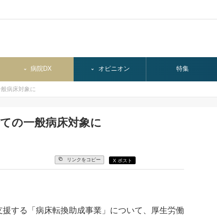
病院DX
オピニオン
特集
一般病床対象に
全ての一般病床対象に
リンクをコピー
X ポスト
援する「病床転換助成事業」について、厚生労働