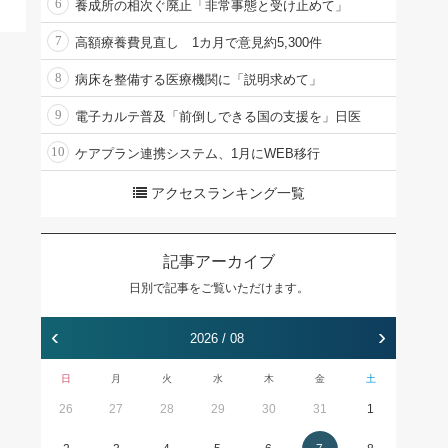
6
養成所の相次ぐ廃止「非常事態と受け止めて」
7
高額療養費見直し 1カ月で意見約5,300件
8
病床を整備する医療機関に「説明求めて」
9
電子カルテ普及「前倒しできる国の支援を」日医
10
ケアプラン連携システム、1月にWEB移行
アクセスランキング一覧
記事アーカイブ
日別で記事をご覧いただけます。
‹
›
2026 / 08
日
月
火
水
木
金
土
26
27
28
29
30
31
1