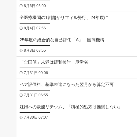
8月6日 03:00
全医療機関の1割超がリフィル発行、24年度に
8月4日 07:56
25年度の総合的な自己評価「A」 国病機構
8月3日 08:55
「全国値」未満は緩和検討 厚労省
7月31日 09:06
ベア評価料、基準未達になった翌月から算定不可
7月31日 06:55
妊婦への炭酸リチウム、「積極的処方は推奨しない」
7月30日 07:07