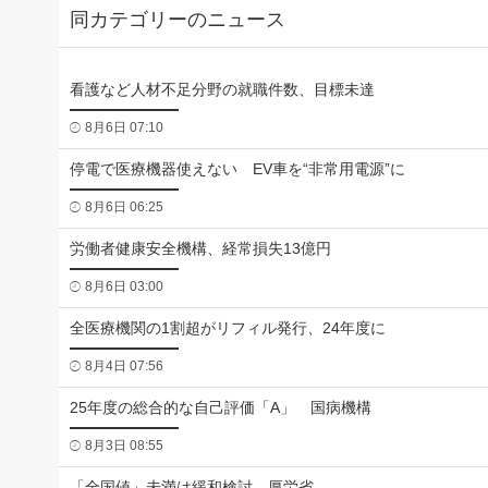
同カテゴリーのニュース
看護など人材不足分野の就職件数、目標未達
8月6日 07:10
停電で医療機器使えない EV車を“非常用電源”に
8月6日 06:25
労働者健康安全機構、経常損失13億円
8月6日 03:00
全医療機関の1割超がリフィル発行、24年度に
8月4日 07:56
25年度の総合的な自己評価「A」 国病機構
8月3日 08:55
「全国値」未満は緩和検討 厚労省