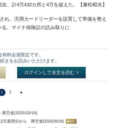
在、計4万432カ所と4万を超えた。【兼松昭夫】
始され、汎用カードリーダーを設置して準備を整え
いる。マイナ保険証の読み取りに
は有料会員限定です。
続きをお読みいただけます。
ログインして全文を読む
1
2
省(2025/10/16)
月適用分から 厚労省(2025/9/19)
経営