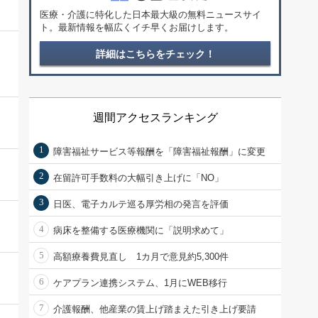
医療・介護に特化した日本最大級の無料ニュースサイ
ト。最新情報を幅広くイチ早くお届けします。
詳細はこちらをチェック！
週間アクセスランキング
1
障害福祉サービス等報酬を「障害福祉報酬」に変更
2
在留許可手数料の大幅引き上げに「NO」
3
日医、電子カルテ巡る厚労相の発言を評価
4
病床を整備する医療機関に「説明求めて」
5
高額療養費見直し 1カ月で意見約5,300件
6
ケアプラン連携システム、1月にWEB移行
7
介護報酬、他産業の賃上げ踏まえた引き上げ要請