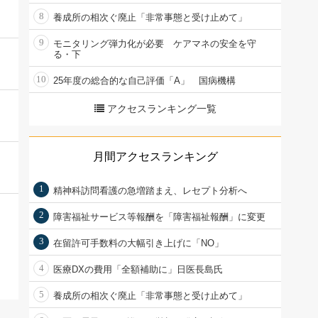
8
養成所の相次ぐ廃止「非常事態と受け止めて」
9
モニタリング弾力化が必要 ケアマネの安全を守
る・下
10
25年度の総合的な自己評価「A」 国病機構
アクセスランキング一覧
月間アクセスランキング
1
精神科訪問看護の急増踏まえ、レセプト分析へ
2
障害福祉サービス等報酬を「障害福祉報酬」に変更
3
在留許可手数料の大幅引き上げに「NO」
4
医療DXの費用「全額補助に」日医長島氏
5
養成所の相次ぐ廃止「非常事態と受け止めて」