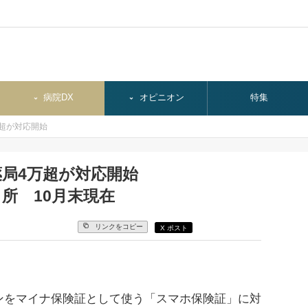
病院DX
オピニオン
特集
超が対応開始
局4万超が対応開始
カ所 10月末現在
リンクをコピー
X ポスト
をマイナ保険証として使う「スマホ保険証」に対