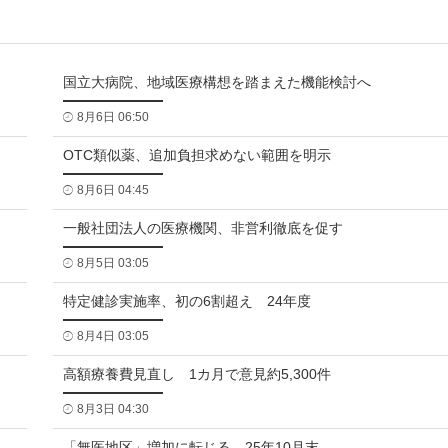
国立大病院、地域医療構想を踏まえた機能検討へ
8月6日 06:50
OTC類似薬、追加負担求めない範囲を明示
8月6日 04:45
一般社団法人の医療機関、非営利徹底を促す
8月5日 03:05
特定健診実施率、初の6割超え 24年度
8月4日 03:05
高額療養費見直し 1カ月で意見約5,300件
8月3日 04:30
「無医地区」増加に転じる 25年10月末