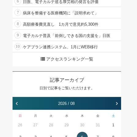
6
日医、電子カルテ巡る厚労相の発言を評価
7
病床を整備する医療機関に「説明求めて」
8
高額療養費見直し 1カ月で意見約5,300件
9
電子カルテ普及「前倒しできる国の支援を」日医
10
ケアプラン連携システム、1月にWEB移行
アクセスランキング一覧
記事アーカイブ
日別で記事をご覧いただけます。
‹
›
2026 / 08
日
月
火
水
木
金
土
26
27
28
29
30
31
1